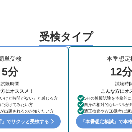
受検タイプ
簡単受検
本番想定
5分
12分
試験時間
試験時
な方にオススメ！
こんな方にオ
たいけど時間がない」と感じる方
SPIの模擬試験を本格的
しに受けてみたい方
自身の相対的なレベルが
題が出題されるのか知りたい方
適正検査やWEB選考に通
断」でサクッと受検する
「本番想定模試」で本