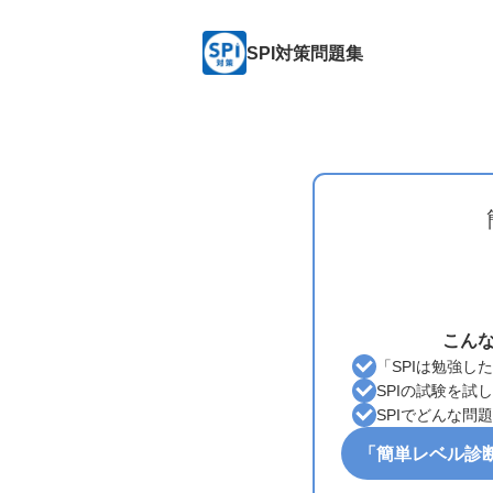
SPI対策問題集
こん
「SPIは勉強し
SPIの試験を試
SPIでどんな問
「簡単レベル診