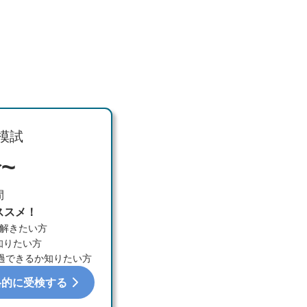
模試
~
間
ススメ！
に解きたい方
知りたい方
過できるか知りたい方
格的に受検する