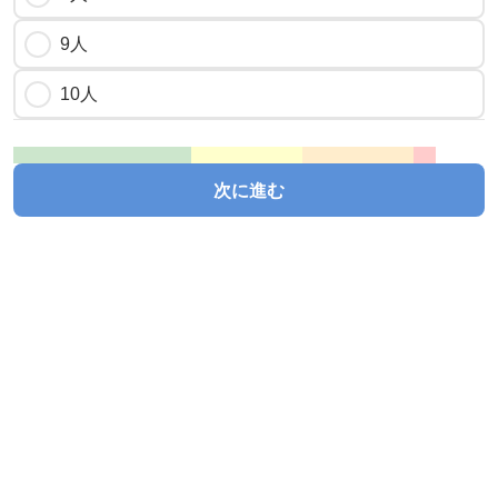
9人
10人
次に進む