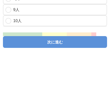
9人
10人
次に進む