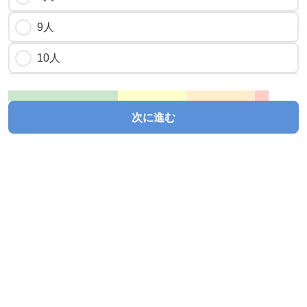
9人
10人
次に進む