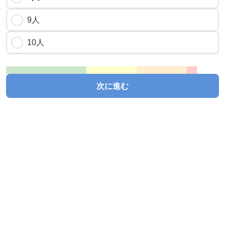
9人
10人
次に進む