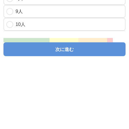
9人
10人
次に進む