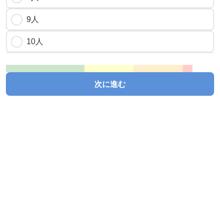
9人
10人
次に進む