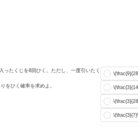
本入ったくじを8回ひく。ただし、一度引いたく
\(\frac{9}{28
たりをひく確率を求めよ。
\(\frac{3}{14
\(\frac{3}{28
\(\frac{3}{7}