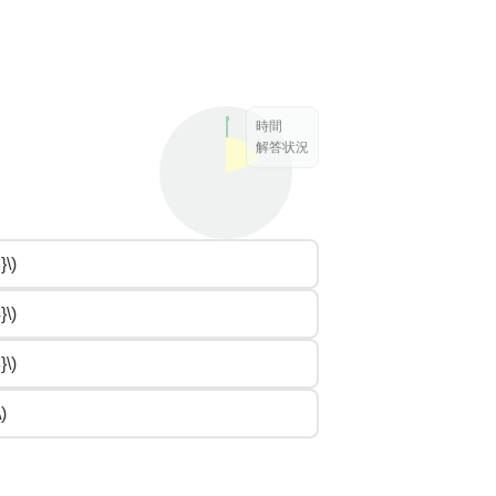
時間
解答状況
}\)
}\)
}\)
\)