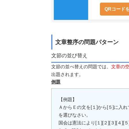
QRコード
文章整序の問題パターン
文節の並び替え
文節の並べ替えの問題では、
文章の
出題されます。
例題
【例題】
ＡからＥの文を[１]から[５]に入
を選びなさい。
国会は憲法により[１][２][３][４][５