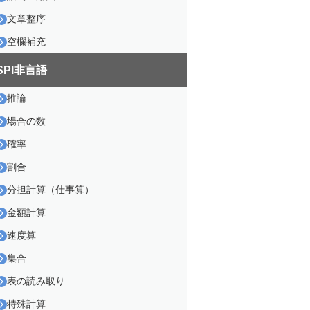
文章整序
空欄補充
SPI非言語
推論
場合の数
確率
割合
分担計算（仕事算）
金額計算
速度算
集合
表の読み取り
短期間で要点を押さえて
特殊計算
スコアアップしたい！