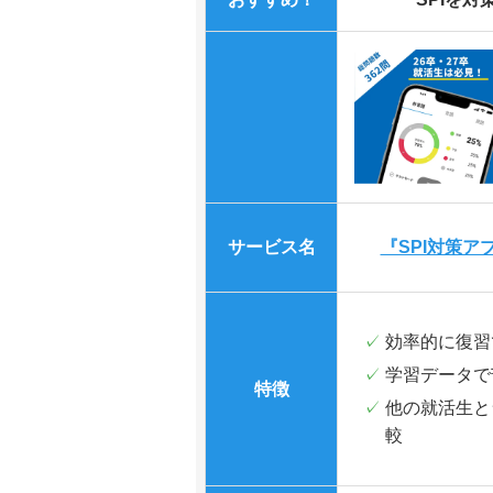
サービス名
『SPI対策ア
効率的に復習
学習データで
特徴
他の就活生と
較