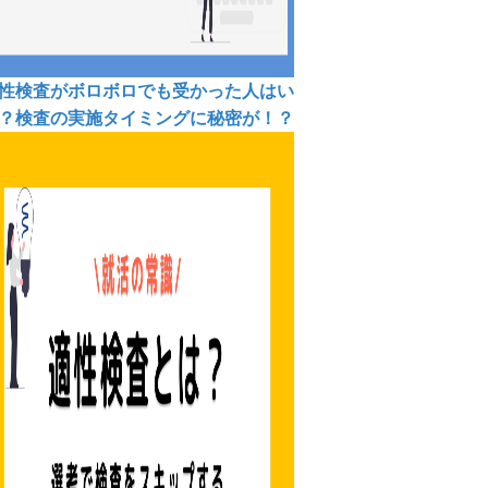
性検査がボロボロでも受かった人はい
？検査の実施タイミングに秘密が！？