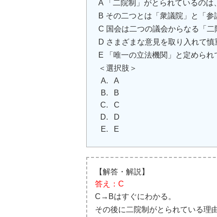
A 「二院制」がとられているのは
B その二つとは「衆議院」と「参
C 国会は二つの議会からなる「
D さまざまな意見を取り入れて
E 「唯一の立法機関」と定められ
＜選択肢＞
A
B
C
D
E
【解答・解説】
答え：C
C→Bはすぐにわかる。
その後に二院制がとられている理由