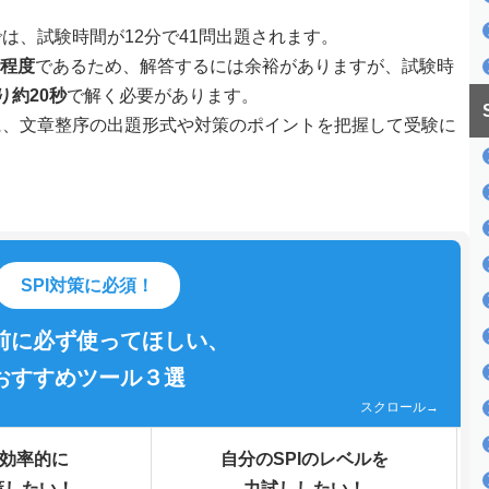
は、試験時間が12分で41問出題されます。
分程度
であるため、解答するには余裕がありますが、試験時
り約20秒
で解く必要があります。
に、文章整序の出題形式や対策のポイントを把握して受験に
SPI対策に必須！
前に必ず使ってほしい、
おすすめツール３選
スクロール→
効率的に
自分のSPIのレベルを
策したい！
力試ししたい！