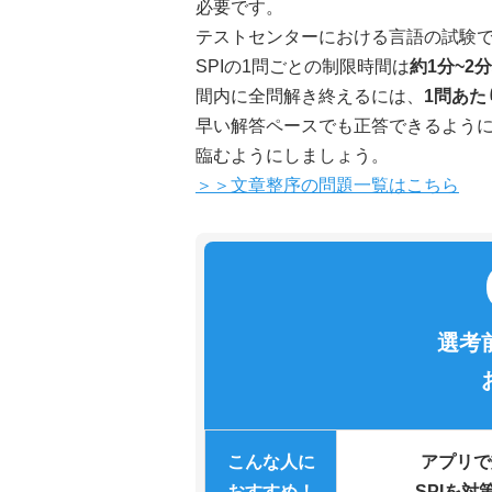
必要です。
テストセンターにおける言語の試験で
SPIの1問ごとの制限時間は
約1分~2
間内に全問解き終えるには、
1問あた
早い解答ペースでも正答できるよう
臨むようにしましょう。
＞＞文章整序の問題一覧はこちら
選考
こんな人に
アプリで
おすすめ！
SPIを対