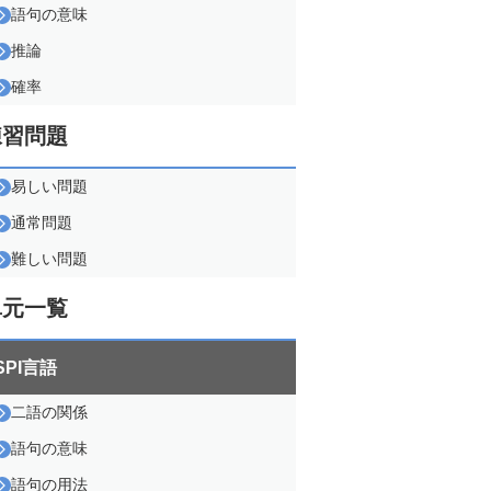
語句の意味
推論
確率
練習問題
易しい問題
通常問題
難しい問題
単元一覧
SPI言語
二語の関係
語句の意味
語句の用法