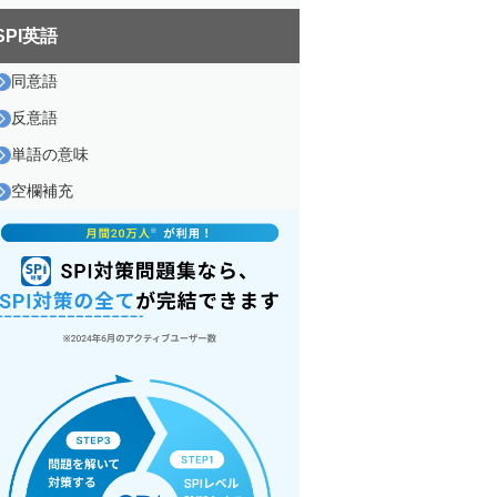
SPI英語
同意語
反意語
単語の意味
空欄補充
『SPI最短突破3選パック』【無
料】
本番を想定したSPI模試
暗記チェック機能付き！頻出
語句200選！
解答時間が半分になるSPI解答
テクニック集