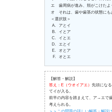
エ 歯周病が進み、頬がこけたよ
オ それは、歯や歯茎の状態にも
＜選択肢＞
アとイ
イとア
イとエ
エとイ
オとア
オとエ
【解答・解説】
答え：E（ウオイアエ）
先頭になる
てイが入る。
前半の内容を踏まえて、ア→エで
考えられる。
＞＞この問題の詳しい解答・解説