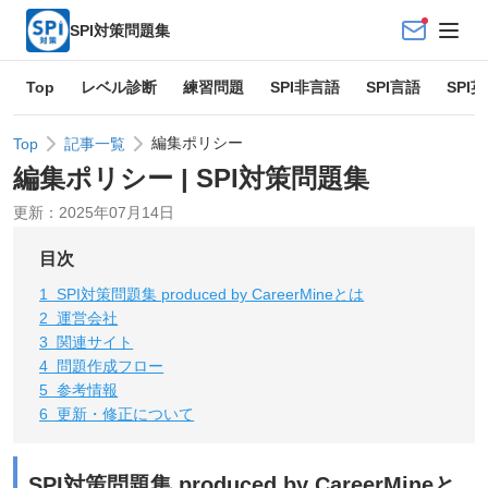
SPI対策問題集
Top
レベル診断
練習問題
SPI非言語
SPI言語
SPI
編集ポリシー
Top
記事一覧
編集ポリシー | SPI対策問題集
更新：
2025年07月14日
目次
1
SPI対策問題集 produced by CareerMineとは
2
運営会社
3
関連サイト
4
問題作成フロー
5
参考情報
6
更新・修正について
SPI対策問題集 produced by CareerMineと