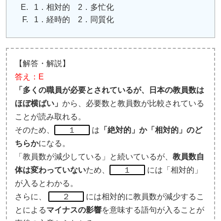
1．相対的 2．多忙化
1．経時的 2．同質化
【解答・解説】
答え：E
「多くの職員が必要とされているが、日本の教員数は
ほぼ横ばい」
から、必要数と教員数が比較されている
ことが読み取れる。
そのため、
１
は
「絶対的」か「相対的」のど
ちらか
になる。
「教員数が減少している」と続いているが、
教員数自
体は変わっていない
ため、
１
には「相対的」
が入るとわかる。
さらに、
２
には相対的に教員数が減少するこ
とによる
マイナスの影響
を意味する語句が入ることが