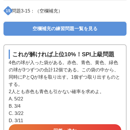
問題
3
-
15
：（
空欄補充
）
15
空欄補充
の練習問題一覧を見る
これが解ければ上位10%！SPI上級問題
4色の球が入った袋がある。赤色、青色、黄色、緑色
の球が3つずつの合計12個である。この袋の中から、
同時にPとQが球を取り出す。1個ずつ取り出すものと
する。
2人とも赤色も青色も引かない確率を求めよ。
A. 5/22
B. 3/4
C. 3/22
D. 3/11