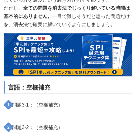
ただし、
全ての問題を消去法でじっくり解いている時間は
基本的にありません。
一目で難しそうだと思った問題だけ
を、消去法で確実に解いていくようにしましょう。
言語
：
空欄補充
問題
3
-
1
：（
空欄補充
）
1
問題
3
-
2
：（
空欄補充
）
2