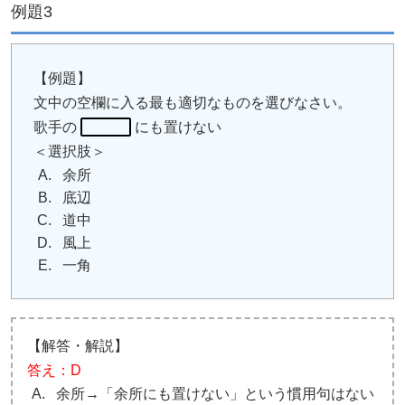
例題3
【例題】
文中の空欄に入る最も適切なものを選びなさい。
歌手の
にも置けない
＜選択肢＞
余所
底辺
道中
風上
一角
【解答・解説】
答え：D
余所→「余所にも置けない」という慣用句はない