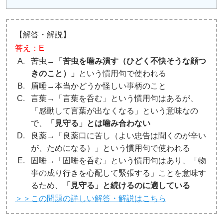
【解答・解説】
答え：E
苦虫→
「苦虫を噛み潰す（ひどく不快そうな顔つ
きのこと）」
という慣用句で使われる
眉唾→本当かどうか怪しい事柄のこと
言葉→「言葉を呑む」という慣用句はあるが、
「感動して言葉が出なくなる」という意味なの
で、
「見守る」とは噛み合わない
良薬→「良薬口に苦し（よい忠告は聞くのが辛い
が、ためになる）」という慣用句で使われる
固唾→「固唾を呑む」という慣用句はあり、「物
事の成り行きを心配して緊張する」ことを意味す
るため、
「見守る」と続けるのに適している
＞＞この問題の詳しい解答・解説はこちら