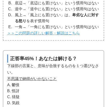
底辺→「底辺にも置けない」という慣用句はない
道中→「道中にも置けない」という慣用句はない
風上→「風上にも置けない」は、
卑劣な人に対す
る怒り
を表す慣用句
一角→「一角にも置けない」という慣用句はない
＞＞この問題の詳しい解答・解説はこちら
正答率45%！あなたは解ける？
下線部の言葉と、意味が合致するものを１つ選びなさ
い。
不思議で納得がいかないこと
A. 鬱憤
B. 怪訝
C. 猜疑
D. 気鋭