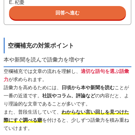
E. 杞憂
回答へ進む
空欄補充の対策ポイント
本や新聞を読んで語彙力を増やす
空欄補充では文章の流れを理解し、
適切な語句を選ぶ語彙
力
が求められます。
語彙力を高めるためには、
日頃から本や新聞を読む
ことが
一番の近道です。
社説やコラム、評論など
の内容だと、よ
り理論的な文章であることが多いです。
また、普段生活していて、
わからない言い回しを見つけた
際にすぐ調べる癖
を付けると、少しずつ語彙力を積み重ね
ていけます。