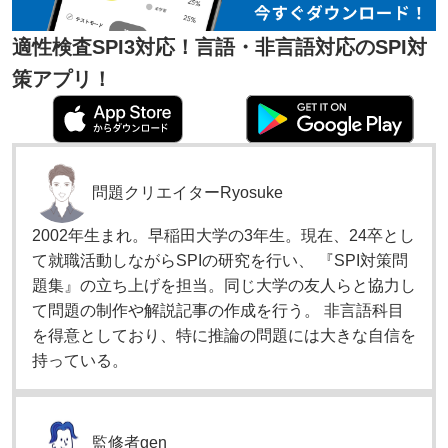
適性検査SPI3対応！言語・非言語対応のSPI対
策アプリ！
問題クリエイター
Ryosuke
2002年生まれ。早稲田大学の3年生。現在、24卒とし
て就職活動しながらSPIの研究を行い、 『SPI対策問
題集』の立ち上げを担当。同じ大学の友人らと協力し
て問題の制作や解説記事の作成を行う。 非言語科目
を得意としており、特に推論の問題には大きな自信を
持っている。
監修者
gen