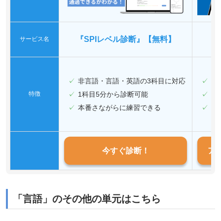
『SPIレベル診断』【無料】
『
サービス名
非言語・言語・英語の3科目に対応
効
特徴
1科目5分から診断可能
学
本番さながらに練習できる
他
今すぐ診断！
ア
「
言語
」のその他の単元はこちら