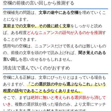
空欄の前後の言い回しから推測する
空欄補充の問題は、
文章の途中にある空欄
を埋めていくこ
とになります。
直前までの文章や、その後に続く文章
をしっかりと読め
ば、ある程度
どんなニュアンスの語句が入るのかを推測
す
ることができます。
慣用句の空欄は、ニュアンスだけで答えるのは難しいもの
の、前後の文章を頭の中で読み上げれば、
聞き覚えのある
言い回し
を思い出せるかもしれません。
消去法で選んでいくのがおすすめ
空欄に入る正解は、文章にぴったりとはまっている場合も
ありますが、
「この選択肢の中から選ぶならこれ」という
程度の語句であることも少なくありません。
そこで、まずは
絶対に無いと考えられる選択肢から消して
いき、
複数の選択肢が残った場合のみ、より文章にマッチ
している方を選ぶという解き方がおすすめです。