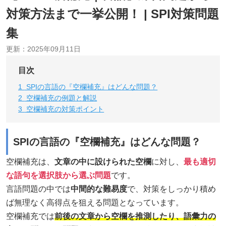
対策方法まで一挙公開！ | SPI対策問題
集
更新：
2025年09月11日
目次
1
SPIの言語の『空欄補充』はどんな問題？
2
空欄補充の例題と解説
3
空欄補充の対策ポイント
SPIの言語の『空欄補充』はどんな問題？
空欄補充は、
文章の中に設けられた空欄
に対し、
最も適切
な語句を選択肢から選ぶ問題
です。
言語問題の中では
中間的な難易度
で、対策をしっかり積め
ば無理なく高得点を狙える問題となっています。
空欄補充では
前後の文章から空欄を推測したり、語彙力の