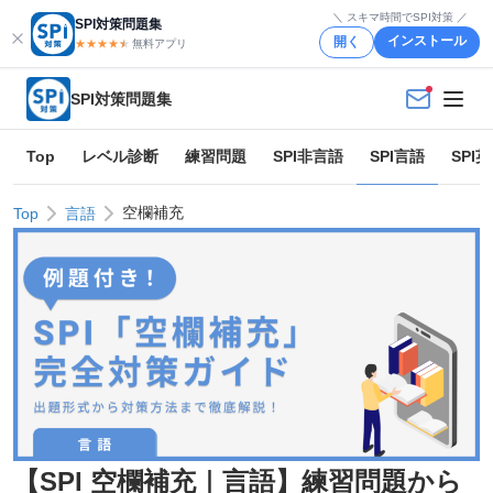
＼ スキマ時間でSPI対策 ／
SPI対策問題集
インストール
開く
★★★★
★
★
無料アプリ
SPI対策問題集
Top
レベル診断
練習問題
SPI非言語
SPI言語
SPI
空欄補充
Top
言語
【SPI 空欄補充｜言語】練習問題から