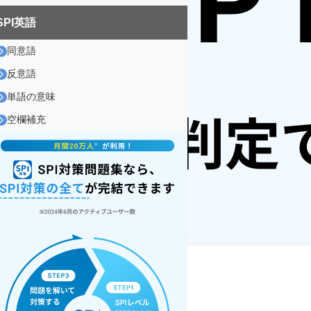
SPI英語
同意語
反意語
単語の意味
空欄補充