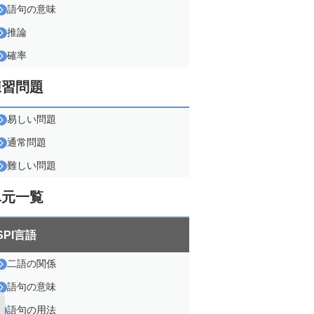
語句の意味
推論
確率
練習問題
易しい問題
通常問題
難しい問題
単元一覧
SPI言語
二語の関係
語句の意味
語句の用法