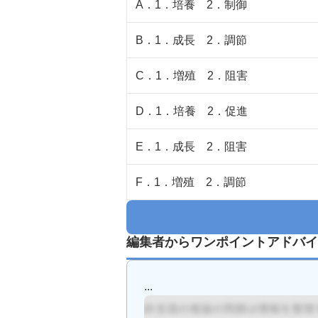
A
．
1．培養 2．制御
B
．
1．成長 2．調節
C
．
1．増殖 2．阻害
D
．
1．培養 2．促進
E
．
1．成長 2．阻害
F
．
1．増殖 2．調節
編集者からワンポイントアドバイ
...