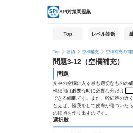
SPI対策問題集
Top
レベル診断
Top
言語
空欄補充
空欄補充の問
問題
3
-
12
（
空欄補充
）
問題
文中の空欄に入る最も適切なものの
幹細胞は必要な時に必要な分だけ
できる細胞です。また、幹細胞の近
とえば、怪我をして皮膚が傷ついた
の細胞を作り出すのです。
選択肢