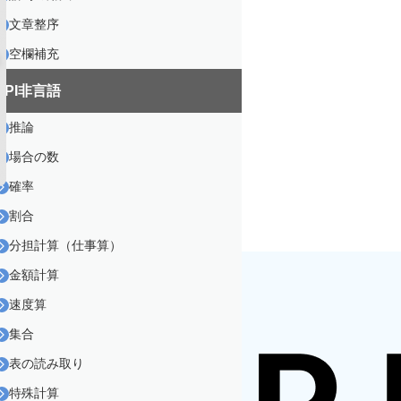
文章整序
空欄補充
SPI非言語
推論
場合の数
確率
割合
分担計算（仕事算）
金額計算
速度算
集合
表の読み取り
特殊計算