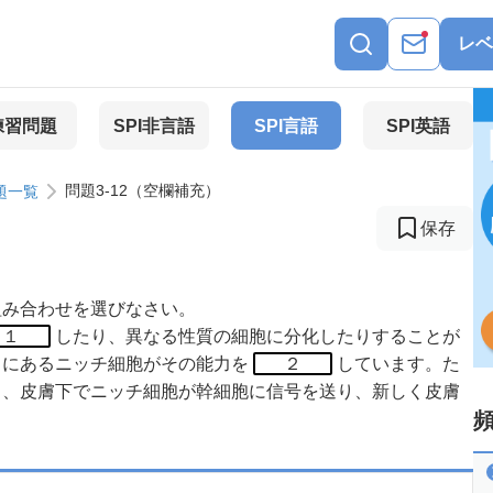
レベ
練習問題
SPI非言語
SPI言語
SPI英語
問題3-12（空欄補充）
題一覧
保存
組み合わせを選びなさい。
１
したり、異なる性質の細胞に分化したりすることが
くにあるニッチ細胞がその能力を
２
しています。た
ら、皮膚下でニッチ細胞が幹細胞に信号を送り、新しく皮膚