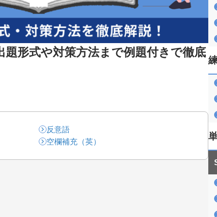
】出題形式や対策方法まで例題付きで徹底
反意語
空欄補充（英）