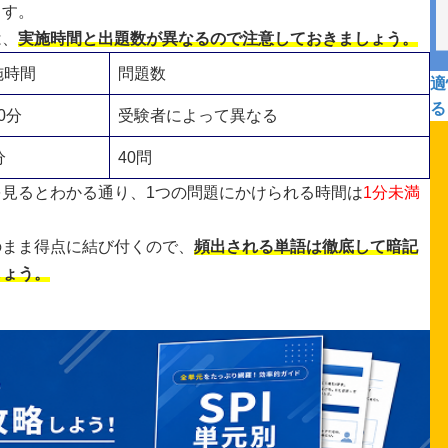
ます。
は、
実施時間と出題数が異なるので注意しておきましょう。
施時間
問題数
適
る
0分
受験者によって異なる
分
40問
見るとわかる通り、1つの問題にかけられる時間は
1分未満
のまま得点に結び付くので、
頻出される単語は徹底して暗記
しょう。