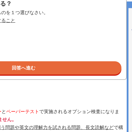
ける？
ものを１つ選びなさい。
すること
回答へ進む
ー
と
ペーパーテスト
で実施されるオプション検査になりま
ません。
問う問題や英文の理解力を試される問題、長文読解など
で構