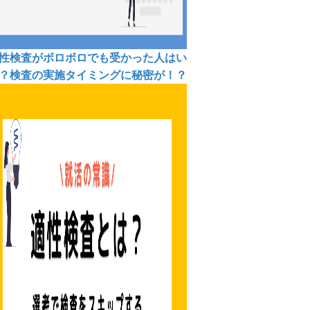
性検査がボロボロでも受かった人はい
？検査の実施タイミングに秘密が！？