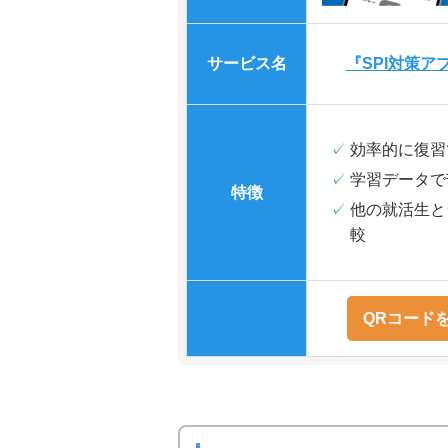
サービス名
『SPI対策ア
効率的に復習
学習データで
特徴
他の就活生と
較
QRコード