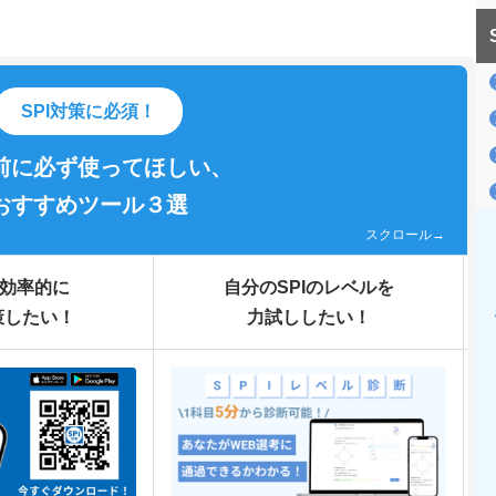
SPI対策に必須！
前に必ず使ってほしい、
おすすめツール３選
スクロール→
効率的に
自分のSPIのレベルを
策したい！
力試ししたい！