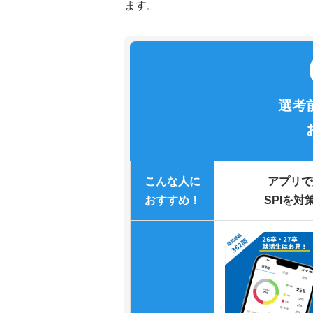
ます。
選考
こんな人に
アプリで
おすすめ！
SPIを対