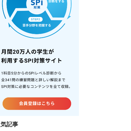
『SPI最短突破3選パック』【無
料】
本番を想定したSPI模試
暗記チェック機能付き！頻出
語句200選！
解答時間が半分になるSPI解答
テクニック集
パックを手に入れる！
人気記事