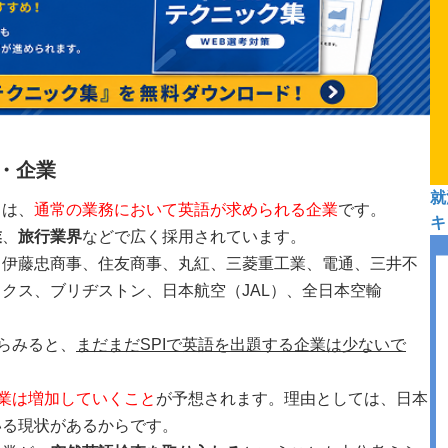
界・企業
就
くは、
通常の業務において英語が求められる企業
です。
キ
業
、
旅行業界
などで広く採用されています。
、伊藤忠商事、住友商事、丸紅、三菱重工業、電通、三井不
クス、ブリヂストン、日本航空（JAL）、全日本空輸
からみると、
まだまだSPIで英語を出題する企業は少ないで
業は増加していくこと
が予想されます。理由と
しては、日本
いる現状があるからです。