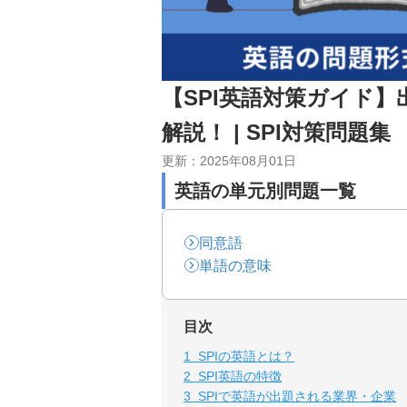
【SPI英語対策ガイド
解説！ | SPI対策問題集
更新：
2025年08月01日
英語
の単元別問題一覧
同意語
単語の意味
目次
1
SPIの英語とは？
2
SPI英語の特徴
3
SPIで英語が出題される業界・企業