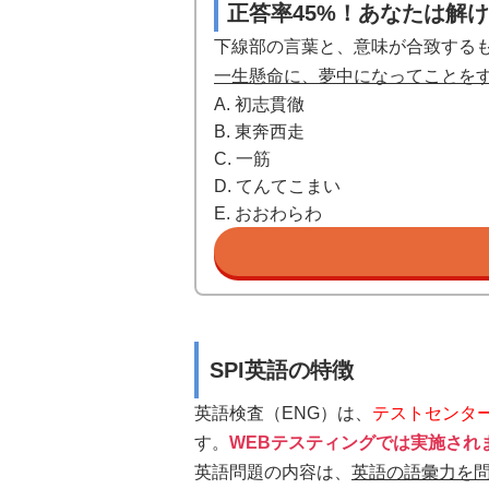
正答率45%！あなたは解
下線部の言葉と、意味が合致する
一生懸命に、夢中になってことを
A. 初志貫徹
B. 東奔西走
C. 一筋
D. てんてこまい
E. おおわらわ
SPI英語の特徴
英語検査（ENG）は、
テストセンタ
す。
WEBテスティングでは実施され
英語問題の内容は、
英語の語彙力を