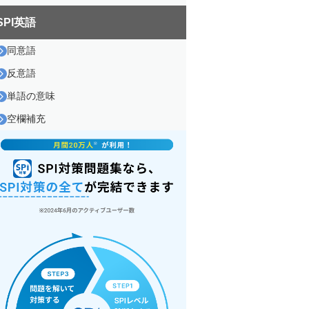
SPI英語
同意語
反意語
単語の意味
空欄補充
短期間で要点を押さえて
スコアアップしたい！