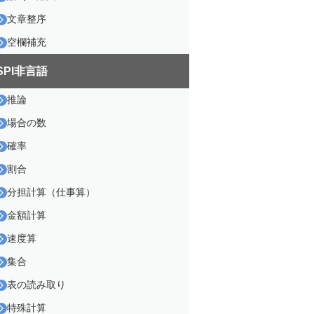
文章整序
空欄補充
SPI非言語
推論
場合の数
確率
割合
分担計算（仕事算）
金額計算
速度算
集合
表の読み取り
特殊計算