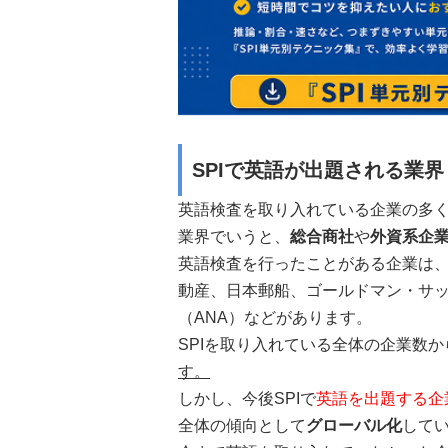
SPIで英語が出題される業
英語検査を取り入れている企業の多
業界でいうと、
総合商社
や
外資系企
英語検査を行ったことがある企業は
動産、日本郵船、ゴールドマン・サッ
（ANA）などがあります。
SPIを取り入れている全体の企業数
す。
しかし、
今後SPIで
英語を出題する企
全体の傾向として
グローバル化
して