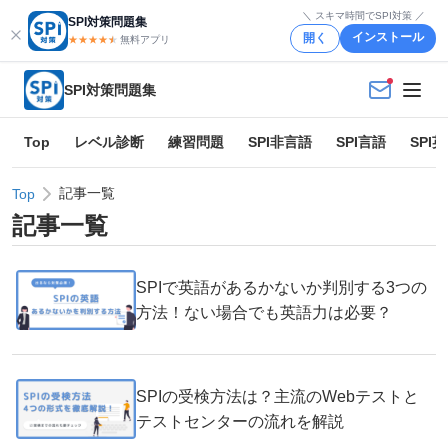
＼ スキマ時間でSPI対策 ／
SPI対策問題集
インストール
開く
★★★★
★
★
無料アプリ
SPI対策問題集
Top
レベル診断
練習問題
SPI非言語
SPI言語
SPI
記事一覧
Top
記事一覧
SPIで英語があるかないか判別する3つの
方法！ない場合でも英語力は必要？
SPIの受検方法は？主流のWebテストと
テストセンターの流れを解説