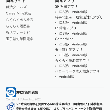
関連サイト
関連アプリ
SPI対策アプリ
就活タイムズ
iOS版
Android版
CareerMine就活
時事問題＆一般常識対策アプリ
らくらく求人検索
iOS版
Android版
らくらく履歴書
ES添削アプリ
就活マナーナビ
iOS版
Android版
玉手箱対策問題集
CareerMine
iOS版
Android版
玉手箱対策アプリ
iOS版
Android版
らくらく履歴書アプリ
iOS版
Android版
ハローワーク求人検索アプリ
Android版
SPI対策問題集
Copyright © Ann, Inc. 2025
SPI対策問題集を提供するAnn株式会社は一般財団法人日本情報経
済社会推進協会（JIPDEC） よりプライバシーマークを取得(登録