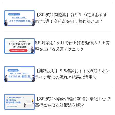
【SPI英語問題集】就活生の定番おすす
め本3選！高得点を狙う勉強法とは？
SPI対策を1ヶ月で仕上げる勉強法！正答
率を上げる必須テクニック
【無料あり】SPI模試おすすめ5選！オン
ライン受検の流れと結果の活用法
【SPI英語の頻出単語200選】暗記中心で
高得点を取る対策法を解説