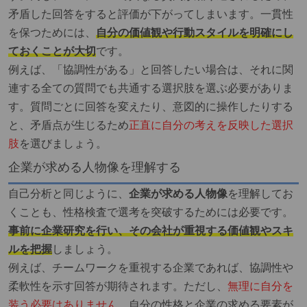
矛盾した回答をすると評価が下がってしまいます。一貫性
を保つためには、
自分の価値観や行動スタイルを明確にし
ておくことが大切
です。
例えば、「協調性がある」と回答したい場合は、それに関
連する全ての質問でも共通する選択肢を選ぶ必要がありま
す。質問ごとに回答を変えたり、意図的に操作したりする
と、矛盾点が生じるため
正直に自分の考えを反映した選択
肢
を選びましょう。
企業が求める人物像を理解する
自己分析と同じように、
企業が求める人物像
を理解してお
くことも、性格検査で選考を突破するためには必要です。
事前に企業研究を行い、その会社が重視する価値観やスキ
ルを把握
しましょう。
例えば、チームワークを重視する企業であれば、協調性や
柔軟性を示す回答が期待されます。ただし、
無理に自分を
装う必要はありません。
自分の性格と企業の求める要素が