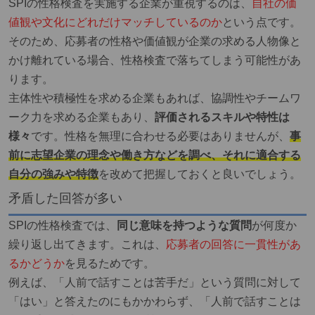
SPIの性格検査を実施する企業が重視するのは、
自社の価
値観や文化にどれだけマッチしているのか
という点です。
そのため、応募者の性格や価値観が企業の求める人物像と
かけ離れている場合、性格検査で落ちてしまう可能性があ
ります。
主体性や積極性を求める企業もあれば、協調性やチームワ
ーク力を求める企業もあり、
評価されるスキルや特性は
様々
です。性格を無理に合わせる必要はありませんが、
事
前に志望企業の理念や働き方などを調べ、それに適合する
自分の強みや特徴
を改めて把握しておくと良いでしょう。
矛盾した回答が多い
SPIの性格検査では、
同じ意味を持つような質問
が何度か
繰り返し出てきます。これは、
応募者の回答に一貫性があ
るかどうか
を見るためです。
例えば、「人前で話すことは苦手だ」という質問に対して
「はい」と答えたのにもかかわらず、「人前で話すことは