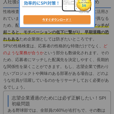
入社後の配属先を決めるときの参考にするため
性格検査の結果は、
入社後の配属先決め
にも大いに活用さ
れています。同企業でも配属先によって業務内容が異なる
ため、配属先との相性もあります。
配属先のミスマッチが
起こると、モチベーションの低下に繋がり、早期退職の恐
れもある
ため企業側としては防ぎたいところです。
SPIの性格検査は、応募者の性格的な特徴だけでなく、
ど
のような業務が合うか
という部分も数値化されます。その
ため、応募者にマッチした配属先を決定しやすく、長期的
な関係性を築くことができます。もし、志望企業で携わり
たいプロジェクトや興味のある部署がある場合は、どのよ
うな社員が活躍しているのかをリサーチしておく必要があ
るでしょう。
志望企業通過のためには必ず正解したい！SPI
初級問題
ある野球部では、全部員の60%が右打ちで、その数は