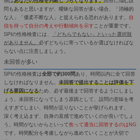
側は
あなたの性格を判断しづらくなります。
回答に悩む設
問もあると思いますが、曖昧な回答が多い場合、「消極的
な人」「優柔不断な人」と捉えられる恐れがあります。
自
信を持って自分の考えや行動傾向を示す
ことが重要です。
SPIの性格検査には、
「どちらでもない」といった選択肢
がありません。
必ずどちらに寄っているか選ばなければな
らない点に注意しましょう。
未回答が多い
SPIの性格検査は
全部で約300問
あり、時間以内に全て回答
しなければなりません。
未回答で提出することは評価を下
げる要因になる
ため、必ず最後まで回答するようにしまし
ょう。未回答になってしまう原因として、設問の意味を考
えすぎてしまい、時間が足りないことが挙げられます。
深く考え込まず、自身の直感で進めていくのが良いでしょ
う。時間がないからといって
焦って適当に回答するのはNG
です。時間配分を考慮しながら進めていくことが大切で