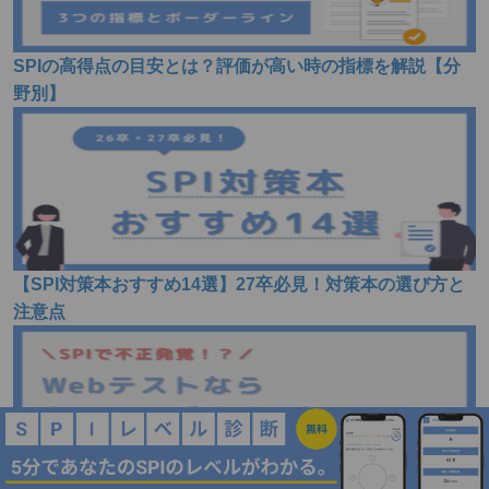
SPIの高得点の目安とは？評価が高い時の指標を解説【分
野別】
【SPI対策本おすすめ14選】27卒必見！対策本の選び方と
注意点