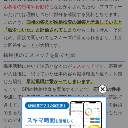
応募者の思考や行動特性
などが示されるため、プロフィー
ルだけでは理解しづらい部分を確認する資料となります。
このとき、
面接の答えが性格検査の回答と矛盾していると
「嘘をついた」と評価されてしまう
かもしれません。その
ため、面接で聞かれてもスムーズに答えられるよう、正直
に回答することが大切です。
採用後のミスマッチを防ぐため
採用活動において課題となるのが
ミスマッチ
です。応募者
が入社後に「思っていた仕事内容や職場環境と違う」と感
じた場合、
早期退職に繋がってしまいます。
そこで、SPIの性格検査を実施することで、
応募者の性格
や適している職務、職場の雰囲気に合うか
を事前に確認で
きます。採用前に、企業側と応募者側の認識のズレを解消
できるため、どちらにとっても満足度の高い結果をもたら
すのです。