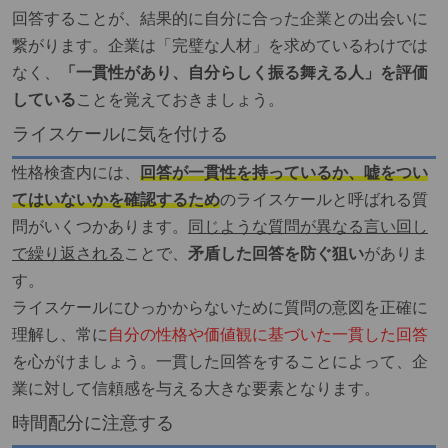
回答することが、結果的に自分に合った企業との出会いに
繋がります。企業は「完璧な人材」を求めているわけでは
なく、
「一貫性があり、自分らしく振る舞える人」を評価
している
ことを覚えておきましょう。
ライスケールに気を付ける
性格検査内には、
回答が一貫性を持っているか、嘘をつい
てはいないかを確認するため
のライスケールと呼ばれる質
問がいくつかあります。
同じような質問が異なる言い回し
で繰り返される
ことで、
矛盾した回答を防ぐ狙い
がありま
す。
ライスケールにひっかからないために質問の意図を正確に
理解し、常に
自分の性格や価値観に基づいた一貫した回答
を心がけましょう。一貫した回答をすることによって、企
業に対して信頼感を与える大きな要素となります。
時間配分に注意する