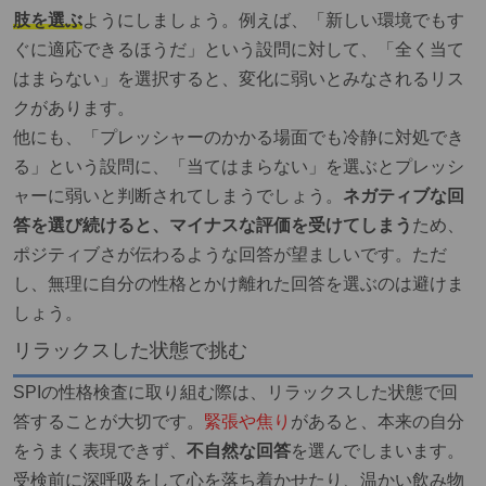
肢を選ぶ
ようにしましょう。例えば、「新しい環境でもす
ぐに適応できるほうだ」という設問に対して、「全く当て
はまらない」を選択すると、変化に弱いとみなされるリス
クがあります。
他にも、「プレッシャーのかかる場面でも冷静に対処でき
る」という設問に、「当てはまらない」を選ぶとプレッシ
ャーに弱いと判断されてしまうでしょう。
ネガティブな回
答を選び続けると、マイナスな評価を受けてしまう
ため、
ポジティブさが伝わるような回答が望ましいです。ただ
し、無理に自分の性格とかけ離れた回答を選ぶのは避けま
しょう。
リラックスした状態で挑む
SPIの性格検査に取り組む際は、リラックスした状態で回
答することが大切です。
緊張や焦り
があると、本来の自分
をうまく表現できず、
不自然な回答
を選んでしまいます。
受検前に深呼吸をして心を落ち着かせたり、温かい飲み物