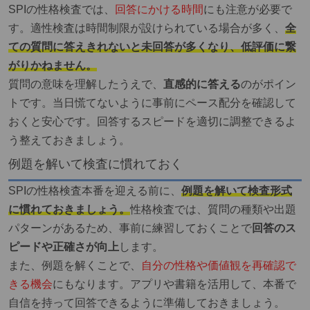
SPIの性格検査では、
回答にかける時間
にも注意が必要で
す。適性検査は時間制限が設けられている場合が多く、
全
ての質問に答えきれないと未回答が多くなり、低評価に繋
がりかねません。
質問の意味を理解したうえで、
直感的に答える
のがポイン
トです。当日慌てないように事前にペース配分を確認して
おくと安心です。回答するスピードを適切に調整できるよ
う整えておきましょう。
例題を解いて検査に慣れておく
SPIの性格検査本番を迎える前に、
例題を解いて検査形式
に慣れておきましょう。
性格検査では、質問の種類や出題
パターンがあるため、事前に練習しておくことで
回答のス
ピードや正確さが向上
します。
また、例題を解くことで、
自分の性格や価値観を再確認で
きる機会
にもなります。アプリや書籍を活用して、本番で
自信を持って回答できるように準備しておきましょう。