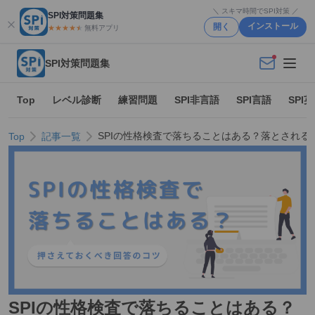
＼ スキマ時間でSPI対策 ／
SPI対策問題集
インストール
開く
★★★★
★
★
無料アプリ
SPI対策問題集
Top
レベル診断
練習問題
SPI非言語
SPI言語
SPI
SPIの性格検査で落ちることはある？落とされる
Top
記事一覧
SPIの性格検査で落ちることはある？