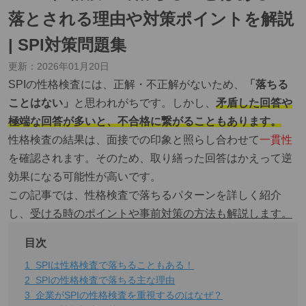
落とされる理由や対策ポイントを解説
| SPI対策問題集
更新：
2026年01月20日
SPIの性格検査には、正解・不正解がないため、
「落ちる
ことはない」
と思われがちです。しかし、
矛盾した回答や
極端な回答が多いと、不合格に繋がることもあります。
性格検査の結果は、面接での印象と照らし合わせて
一貫性
を確認されます。そのため、取り繕った回答はかえって逆
効果になる可能性が高いです。
この記事では、性格検査で落ちるパターンを詳しく紹介
し、
受ける時のポイントや事前対策の方法も解説します。
目次
1
SPIは性格検査で落ちることもある！
2
​​SPIの性格検査で落ちる主な理由
3
企業がSPIの性格検査を重視するのはなぜ？