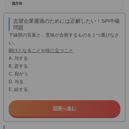
強方法
志望企業通過のためには正解したい！SPI中級
問題
下線部の言葉と、意味が合致するものを１つ選びなさ
い。
助けとなることや役に立つこと
A. 与する
B. 資する
C. 宛がう
D. 与る
E. 給する
回答へ進む