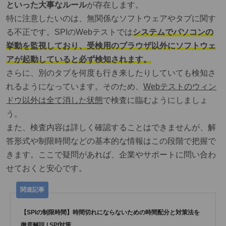
といった大事なルール
が存在します。
特に注意したいのは、無関係なソフトウェアやタブに関す
る不正です。SPIのWebテストでは
システムでパソコンの
挙動を監視しており、受検用のブラウザ以外にソフトウェ
アが起動していると必ず検知されます。
さらに、別のタブを何度も行き来したりしていても検知さ
れるようになっています。そのため、
Webテストのウィン
ドウ以外は全て消した状態
で検査に臨むようにしましょ
う。
また、検査内容は詳しく確認することはできませんが、解
答形式や制限時間などの基本的な情報はこの段階で把握で
きます。ここで疑問があれば、企業やサポートに問い合わ
せておくと安心です。
【SPIの制限時間】時間切れにならないための時間配分と対策法を
徹底解説 | SPI対策...