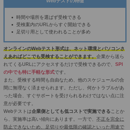
Webテストの特徴
時間や場所を選ばず受検できる
受検案内のURLからすぐ開始できる
足切り用として使われることが多め
オンラインのWebテスト形式は、ネット環境とパソコンさ
えあればどこでも受検することができます。
企業から送ら
れてくるURLにアクセスするだけで受検できるので、
SPI
の中でも特に手軽な形式
です。
また、受検する時間も自由なため、他のスケジュールの合
間に無理なく済ませられます。ただし、何かトラブルがあ
った場合、すぐサポートを受けられるわけではない点に注
意が必要です。
Webテストは
企業側としても低コストで実施できる
ことか
ら、実施率は高い傾向にあります。一方で、
不正を完全に
防止できないため、足切りや最低限の確認といった用途で