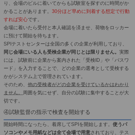
り、会場のビルに着いてからも試験室を探すのに時間がか
かることがあります。
30分ほど早めに到着する想定で行動
すれば安心
です。
会場に着いたら受付と本人確認を済ませ、荷物をロッカー
に預けて開始を待ちます。
SPIテストセンターは全国の多くの企業が利用しており、
同じ会場にいる人も受検企業が同じとは限りません。
実際
には、試験前に企業から案内された「受検ID」や「パスワ
ード」を入力することで、どの企業の選考として受検する
かがシステム上で管理されています。
そのため、
他の受検者がどの企業を受けているかはわかり
ません。
周囲を気にせず、自分の試験に集中することが大
切です。
④試験監督の指示で検査を開始する
開始時間になったら、着席してSPIを開始します。
使うパ
ソコンやメモ用紙などは全て会場で用意
されており、テス