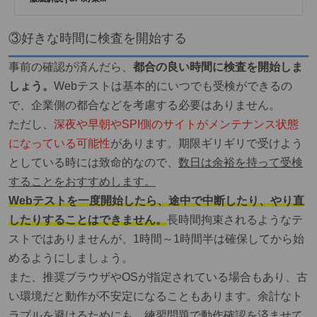
③好きな時間に検査を開始する
事前の確認が済んだら、
都合の良い時間に検査を開始しま
しょう。
Webテストは基本的にいつでも受検ができるの
で、企業側の都合などを考慮する必要はありません。
ただし、
深夜や早朝やSPI側のサイトがメンテナンス状態
になっている可能性
があります。期限ギリギリで受けよう
としている時には致命的なので、
数日は余裕を持って受検
することをおすすめします。
Webテストを一度開始したら、途中で中断したり、やり直
したりすることはできません。
長時間拘束されるようなテ
ストではありませんが、1時間～1時間半は確保してから始
めるようにしましょう。
また、推奨ブラウザやOSが指定されている場合もあり、古
い環境だと動作が不安定になることもあります。余計なト
ラブルを避けるためにも、練習問題で動作確認を済ませて