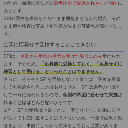
のため、面接の前などの
選考序盤で実施されやすい傾向
に
あります。
SPIの受検を求められないまま面接まで進んだ場合、その
まま適性検査は実施せず合否が決まる可能性が高いでしょ
う。
企業に応募せず受検することはできない
SPIは、
企業から受検の指示を受けた場合にのみ
受けられ
ます。そ
のため、
「応募前に受検しておく」「応募せずに
練習として受ける」といったことはできません。
さらに、そもそもSPIを実施しない企業では、受検を希望
しても実施されることはありません。SPIは選考の一環と
して一斉に行われるもので、
個別の希望に合わせて実施さ
れることはほとんどない
からです。
また、SPIの受検は企業ごとに一度きりです。
結果に自信
がなくても受け直すことはできない
ため、一発で結果を出
せるよう、事前にしっかり対策をしておく必要がありま