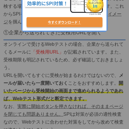
検する場合の、SPIの流れを3ステップで紹介します。これ
からSPIを受ける予定の方は、こちらで
検査全体のイメー
ジ
を掴んでおきましょう。
①企業から送られてきた受検用URLを開く
オンラインで受けるWebテストの場合、企業から送られて
くるメールに
「受検用URL」
が記載されています。また、
受検期限も明記されているため、必ず確認しておきましょ
う。
URLを開いてもすぐに受検が始まるわけではないので、
メ
ールが届いたら一度開いておく
ことをおすすめします。
開
いたページから受検開始の画面まで進められるようであれ
ば、Webテスト形式だと断定できます。
なお、
実際に開始ボタンを押さなければ、そのままページ
を閉じても問題ありません。
SPIは対策が必須の適性検査
なので、Webテストに合わせた対策をしてから改めて検査