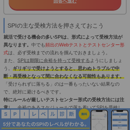
回答へ進む
SPIの主な受検方法を押さえておこう
就活で受ける機会の多いSPIは、形式によって受検方法が
異なります。
中でも
頻出のWebテストとテストセンター形
式
は、必ず受検までの流れを掴んでおきましょう。
また、
SPIは期限に余裕を持って受検する
ようにしましょ
う。
ギリギリで受けようとすると、思わぬトラブルで中
断・再受検となって間に合わなくなる可能性もあります。
「受けられずに落ちる」のは一番もったいない結果なの
で、絶対に避けるべきです。
特にルールが厳しいテストセンター形式の受検方法には注
意
し、余裕のあるスケジュールで落ち着いてSPIを受検し
ましょう。