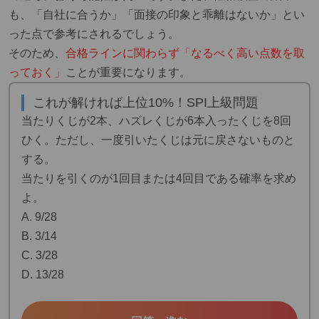
も、「自社に合うか」「面接の印象と乖離はないか」とい
った点で参考にされるでしょう。
そのため、
合格ラインに関わらず「なるべく高い点数を取
っておく」
ことが重要になります。
これが解ければ上位10%！SPI上級問題
当たりくじが2本、ハズレくじが6本入ったくじを8回
ひく。ただし、一度引いたくじは元に戻さないものと
する。
当たりを引くのが1回目または4回目である確率を求め
よ。
A. 9/28
B. 3/14
C. 3/28
D. 13/28