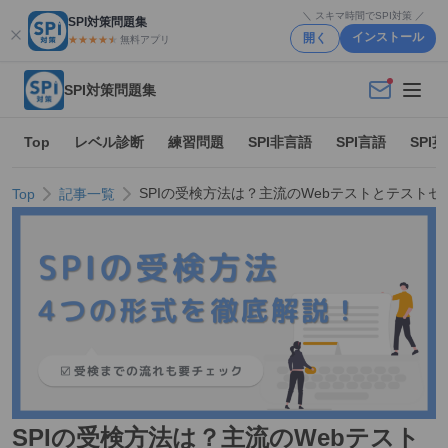
＼ スキマ時間でSPI対策 ／
SPI対策問題集
インストール
開く
★★★★
★
★
無料アプリ
SPI対策問題集
Top
レベル診断
練習問題
SPI非言語
SPI言語
SPI
SPIの受検方法は？主流のWebテストとテスト
Top
記事一覧
SPIの受検方法は？主流のWebテスト