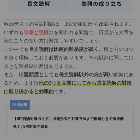
Webテストの言語問題は、上記の範囲から出題されます。
いずれも
語彙と読解力
を問われる問題で、日頃から文章を
読むことの多い方は対策しやすいでしょう。
この中でも
長文読解は比較的難易度が高く、
解き方のコツ
を良く理解しておく必要があります。それ以外に関しては
大きな難易度の差はありません。
また、
出題頻度としても長文読解以外の方が高い
傾向にあ
るため、まずは
他の3つを完璧にしてから長文読解の対策
に取り掛かると効率的
です。
【SPI言語対策ガイド】出題形式や対策方法まで例題付きで徹底解
説！ | SPI対策問題集