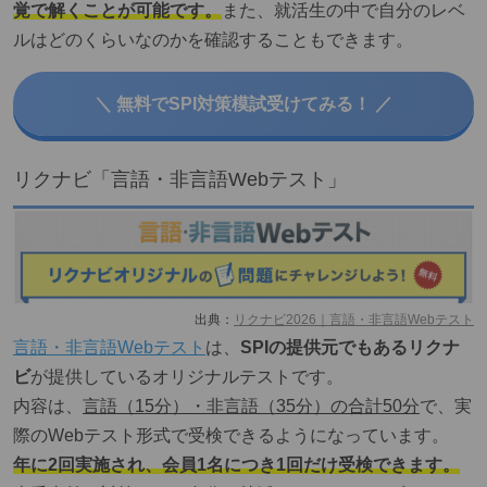
覚で解くことが可能です。
また、就活生の中で自分のレベ
ルはどのくらいなのかを確認することもできます。
＼ 無料でSPI対策模試受けてみる！ ／
リクナビ「言語・非言語Webテスト」
出典：
リクナビ2026｜言語・非言語Webテスト
言語・非言語Webテスト
は、
SPIの提供元でもあるリクナ
ビ
が提供しているオリジナルテストです。
内容は、
言語（15分）・非言語（35分）の合計50分
で、実
際のWebテスト形式で受検できるようになっています。
年に2回実施され、会員1名につき1回だけ受検できます。