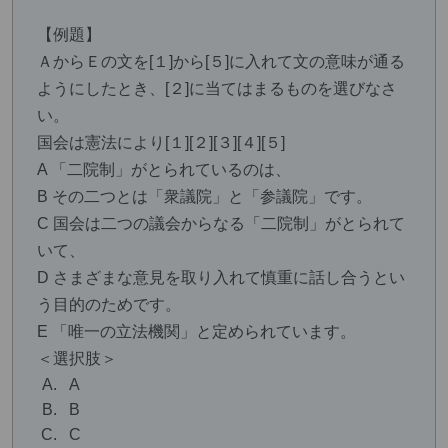
【例題】
ＡからＥの文を[１]から[５]に入れて文の意味が通る
ようにしたとき、[２]に当てはまるものを選びなさ
い。
国会は憲法により[１][２][３][４][５]
A 「二院制」がとられているのは、
B その二つとは「衆議院」と「参議院」です。
C 国会は二つの議会からなる「二院制」がとられて
いて、
D さまざまな意見を取り入れて慎重に話し合うとい
う目的のためです。
E 「唯一の立法機関」と定められています。
＜選択肢＞
A
B
C