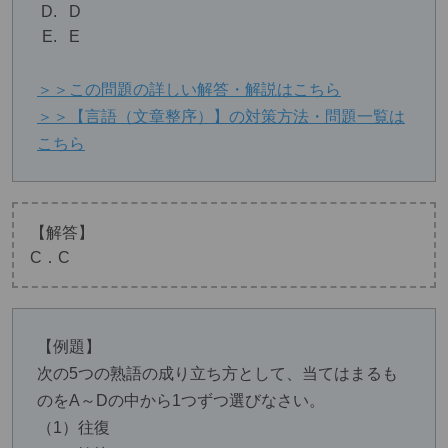
D
E
＞＞この問題の詳しい解答・解説はこちら
＞＞【言語（文章整序）】の対策方法・問題一覧は
こちら
【解答】
C．C
【例題】
次の5つの熟語の成り立ち方として、当てはまるも
のをA～Dの中から1つずつ選びなさい。
（1）往復