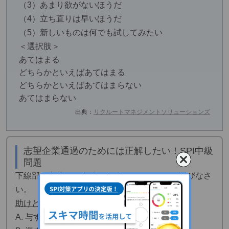
（3）あまり欲がないほうだ
（4）立ち直りは早いほうだ
（5）新しいものは何でも試してみたい
＜選択肢＞
あてはまる
どちらかといえばあてはまる
どちらかといえばあてはまらない
あてはまらない
出典：
リクルートマネジメントソリューションズ
志望企業通過のためには正解したい！SPI中級
問題
下線部の言葉と、意味が合致するものを１つ選びなさ
い。
助けとなることや役に立つこと
A. 与する