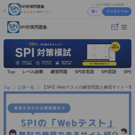
＼ スキマ時間でSPI対策 ／
SPI対策問題集
インストール
開く
★★★★
★
★
無料アプリ
SPI対策問題集
Top
レベル診断
練習問題
SPI非言語
SPI言語
SPI
【SPI】Webテストの練習問題と練習サイト一
Top
記事一覧