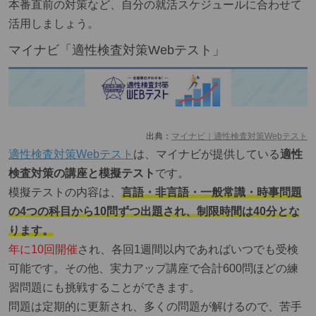
本番直前の対策など、自分の就活スケジュールに合わせて
活用しましょう。
マイナビ「適性検査対策Webテスト」
出典：
マイナビ｜適性検査対策Webテスト
適性検査対策Webテスト
は、マイナビが提供している
適性
検査対策の講座と模擬テスト
です。
模擬テストの内容は、
言語・非言語・一般常識・時事問題
の4つの科目から10問ずつ出題され、制限時間は40分とな
ります。
年に10回開催
され、各回1週間以内であればいつでも受検
可能です。その他、実力アップ講座で合計600問ほどの練
習問題にも挑戦することができます。
問題は定期的に更新され、多くの問題が解けるので、苦手