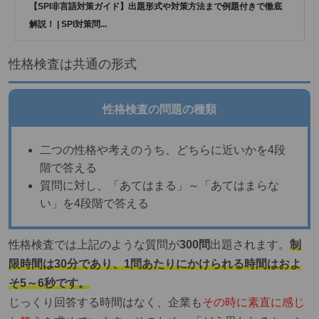
【SPI非言語対策ガイド】出題形式や対策方法まで例題付きで徹底
解説！ | SPI対策問...
性格検査は共通の形式
性格検査の問題の種類
二つの性格や考えのうち、どちらに近いかを4段
階で答える
質問に対し、「あてはまる」～「あてはまらな
い」を4段階で答える
性格検査では上記のような質問が
300問
出題されます。
制
限時間は30分であり、1問あたりにかけられる時間はおよ
そ5～6秒です。
じっくり回答する時間はなく、企業も
その時に素直に感じ