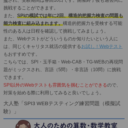
催
され、受験期間は各回10日です。開催終了後も過去問に
挑戦することができます。
また、
SPIの模試では年に2回、構造的把握力検査の問題も
能力検査に組み込まれます。
構造的把握力を受検する可能
性のある人は日程を確認して挑戦してみましょう。
また、Webテストがどういうものか知りたいという人に
は、同じくキャリタス就活の提供する
お試し！Webテスト
もおすすめです。
こちらでは、SPI・玉手箱・Web‐CAB・TG‐WEBの再現問
題がミックスされ、言語（5問）・非言語（10問）に挑戦
できます。
SPI以外のWebテストも雰囲気を掴むことができる
ので、
対策を始める際に利用してみると良いでしょう。
大人塾「SPI3 WEBテスティング練習問題（模擬試
験）」