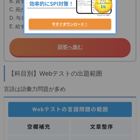
B. 資する
C. 宛がう
D. 与る
E. 給する
回答へ進む
【科目別】Webテストの出題範囲
言語は語彙力問題が多め