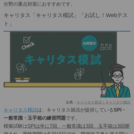
分野の重点対策におすすめです。
キャリタス「キャリタス模試」「お試し！Webテス
ト」
出典：
キャリタス就活｜キャリタス模試
キャリタス模試
は、キャリタス就活が提供している
SPI・
一般常識・玉手箱の練習問題
です。
模擬試験は
SPIは年に7回、一般常識は3回、玉手箱は3回開