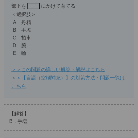
部下を
にかけて育てる
＜選択肢＞
丹精
手塩
拍車
腕
輪
＞＞この問題の詳しい解答・解説はこちら
＞＞【言語（空欄補充）】の対策方法・問題一覧は
こちら
【解答】
B．手塩