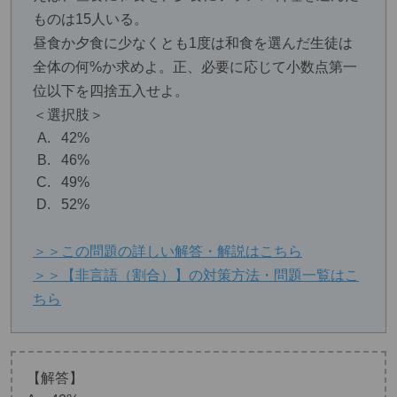
ものは15人いる。
昼食か夕食に少なくとも1度は和食を選んだ生徒は
全体の何%か求めよ。正、必要に応じて小数点第一
位以下を四捨五入せよ。
＜選択肢＞
42%
46%
49%
52%
＞＞この問題の詳しい解答・解説はこちら
＞＞【非言語（割合）】の対策方法・問題一覧はこ
ちら
【解答】