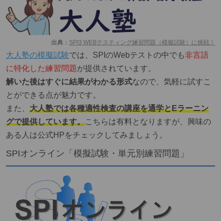
出典：
SPI3 WEBテスティング練習問題（模擬試験）に挑戦！
大人塾の模擬試験
では、SPIのWebテストの中でも
非言語
に特化した練習問題
が提供されています。
解いた後はすぐに結果がわかる形式
なので、気軽に試すこ
とができる点が魅力です。
また、
大人塾では各種適性検査の講座を通学とEラーニン
グで提供しています。
こちらは有料となりますが、興味の
ある人は公式HPをチェックしてみましょう。
SPIオンライン「模擬試験・単元別練習問題」