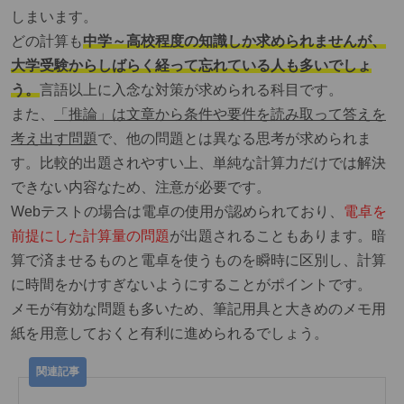
しまいます。
どの計算も
中学～高校程度の知識しか求められませんが、
大学受験からしばらく経って忘れている人も多いでしょ
う。
言語以上に入念な対策が求められる科目です。
また、
「推論」は文章から条件や要件を読み取って答えを
考え出す問題
で、他の問題とは異なる思考が求められま
す。比較的出題されやすい上、単純な計算力だけでは解決
できない内容なため、注意が必要です。
Webテストの場合は電卓の使用が認められており、
電卓を
前提にした計算量の問題
が出題されることもあります。暗
算で済ませるものと電卓を使うものを瞬時に区別し、計算
に時間をかけすぎないようにすることがポイントです。
メモが有効な問題も多いため、筆記用具と大きめのメモ用
紙を用意しておくと有利に進められるでしょう。