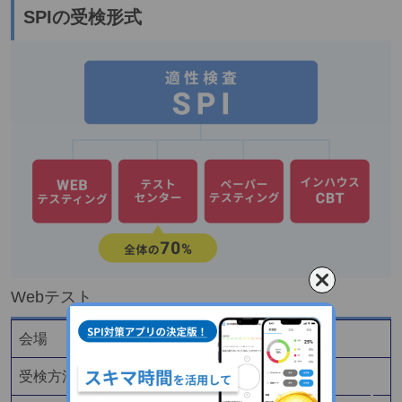
SPIの受検形式
Webテスト
会場
自宅
受検方法
パソコン