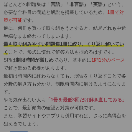
ほとんどの問題集は
「言語」「非言語」「英語」
という、
必要な全科目の問題と解説を掲載しているため、
1冊で対
策が可能
です。
逆に、何冊も買って取り組もうとすると、結局どれも中途
半端なまま終わってしまいます。
最も取り組みやすい問題集1冊に絞り、くり返し解いてい
く
ことで、形式に慣れて解答方法も掴めるはずです。
SPIは
制限時間が厳しめ
であり、基本的に
1問1分のペース
で解き進める必要があります。
最初は時間内に終わらなくても、演習をくり返すことで各
分野の解き方も分かり、制限時間内に解けるようになりま
す。
やる気が出ない人も
「1冊を最低3回だけ解き直してみる」
ことで、最新傾向の確認と対策が可能です。
また、学習サイトやアプリも併用すれば、さらに高得点を
狙えるでしょう。