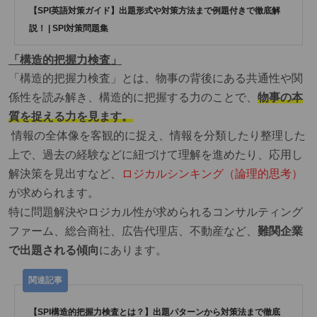
【SPI英語対策ガイド】出題形式や対策方法まで例題付きで徹底解
説！ | SPI対策問題集
「構造的把握力検査」
「構造的把握力検査」とは、物事の背後にある共通性や関
係性を読み解き、構造的に把握する力のことで、
物事の本
質を捉える力を見ます。
情報の全体像を客観的に捉え、情報を分類したり整理した
上で、過去の経験などに紐づけて理解を進めたり、応用し
解決策を見出すなど、
ロジカルシンキング（論理的思考）
が求められます。
特に問題解決やロジカル性が求められるコンサルティング
ファーム、総合商社、広告代理店、不動産など、
難関企業
で出題される傾向
にあります。
【SPI構造的把握力検査とは？】出題パターンから対策法まで徹底