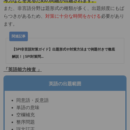
考力などを見るための問題が出題されます。
また、非言語分野は題形式の種類が多く、出題頻度にもば
らつきがあるため、
対策に十分な時間をかける
必要があり
ます。
【SPI非言語対策ガイド】出題形式や対策方法まで例題付きで徹底
解説！ | SPI対策問...
「英語能力検査 」
英語の出題範囲
同意語・反意語
単語の意味
空欄補充
整序問題
誤文訂正