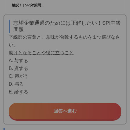
解説！ | SPI対策問...
志望企業通過のためには正解したい！SPI中級
問題
下線部の言葉と、意味が合致するものを１つ選びなさ
い。
助けとなることや役に立つこと
A. 与する
B. 資する
C. 宛がう
D. 与る
E. 給する
回答へ進む