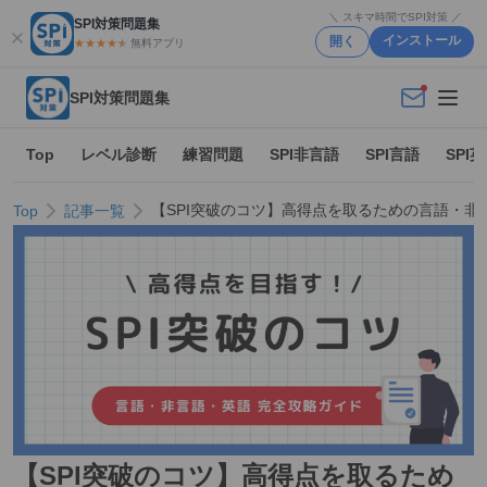
＼ スキマ時間でSPI対策 ／
SPI対策問題集
インストール
開く
★★★★
★
★
無料アプリ
SPI対策問題集
Top
レベル診断
練習問題
SPI非言語
SPI言語
SPI
【SPI突破のコツ】高得点を取るための言語・非
Top
記事一覧
【SPI突破のコツ】高得点を取るため