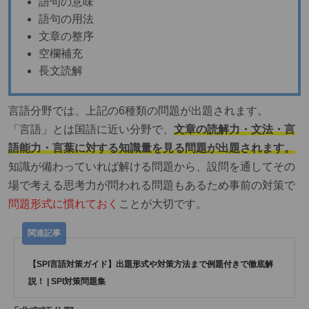
語句の意味
語句の用法
文章の整序
空欄補充
長文読解
言語分野では、上記の6種類の問題が出題されます。
「言語」とは国語に近い分野で、
文章の読解力・文法・言
語能力・言葉に対する知識量を見る問題が出題されます。
知識が備わっていれば解ける問題から、設問を通してその
場で考える思考力が問われる問題もあるため事前の対策で
問題形式に慣れておく
ことが大切です。
【SPI言語対策ガイド】出題形式や対策方法まで例題付きで徹底解
説！ | SPI対策問題集