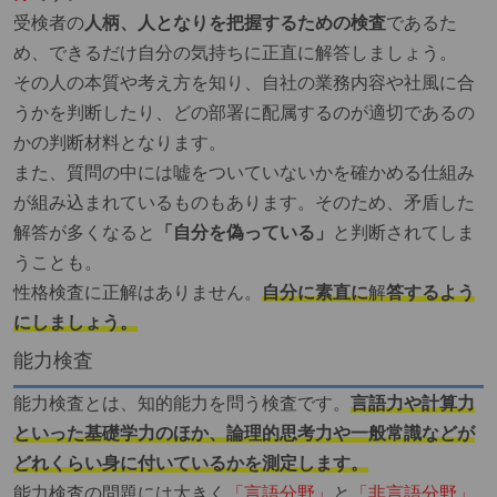
受検者の
人柄、人となりを把握するための検査
であるた
め、できるだけ自分の気持ちに正直に解答しましょう。
その人の本質や考え方を知り、自社の業務内容や社風に合
うかを判断したり、どの部署に配属するのが適切であるの
かの判断材料となります。
また、質問の中には嘘をついていないかを確かめる仕組み
が組み込まれているものもあります。そのため、矛盾した
解答が多くなると
「自分を偽っている」
と判断されてしま
うことも。
性格検査に正解はありません。
自分に素直に
解
答するよう
にしましょう。
能力検査
能力検査とは、知的能力を問う検査です。
言語力や計算力
といった基礎学力のほか、論理的思考力や一般常識などが
どれくらい身に付いているかを測定します。
能力検査の問題には大きく
「言語分野」
と
「非言語分野」