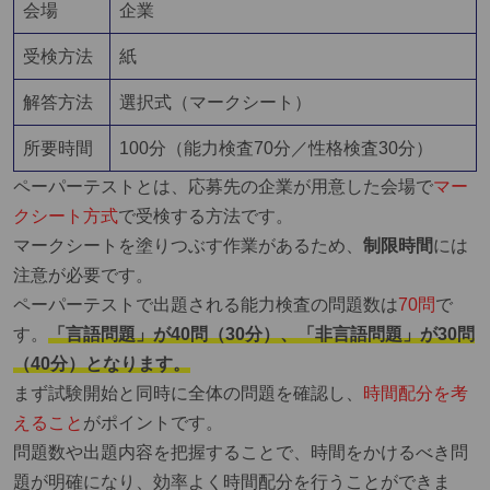
会場
企業
受検方法
紙
解答方法
選択式（マークシート）
所要時間
100分（能力検査70分／性格検査30分）
ペーパーテストとは、応募先の企業が用意した会場で
マー
クシート方式
で受検する方法です。
マークシートを塗りつぶす作業があるため、
制限時間
には
注意が必要です。
ペーパーテストで出題される能力検査の問題数は
70問
で
す。
「言語問題」が40問（30分）、「非言語問題」が30問
（40分）となります。
まず試験開始と同時に全体の問題を確認し、
時間配分を考
えること
がポイントです。
問題数や出題内容を把握することで、時間をかけるべき問
題が明確になり、効率よく時間配分を行うことができま