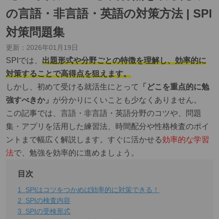
の言語・非言語・英語の対策方法 | SPI
対策問題集
更新：
2026年01月19日
SPIでは、
出題形式や分野ごとの特徴を理解し、効率的に
対策することで高得点を狙えます。
しかし、初めて受ける就活生にとって
「どこを重点的に勉
強すべきか」
が分かりにくいことも少なくありません。
この記事では、言語・非言語・英語分野のコツや、問題
集・アプリを活用した練習法、時間配分や性格検査のポイ
ントまで幅広く解説します。すぐに活かせる
効率的な学習
法
で、勉強を効率的に進めましょう。
目次
1
SPIはコツをつかめば効率的に対策できる！
2
SPIの検査内容
3
SPIの受検形式