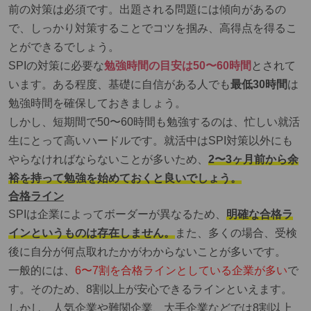
前の対策は必須です。
出題される問題には傾向があるの
で、しっかり対策することでコツを掴み、高得点を得るこ
とができるでしょう。
SPIの対策に必要な
勉強時間の目安は50〜60時間
とされて
います。ある程度、基礎に自信がある人でも
最低30時間
は
勉強時間を確保しておきましょう。
しかし、短期間で50〜60時間も勉強するのは、忙しい就活
生にとって高いハードルです。就活中はSPI対策以外にも
やらなければならないことが多いため、
2〜3ヶ月前から余
裕を持って勉強を始めておくと良いでしょう。
合格ライン
SPIは企業によってボーダーが異なるため、
明確な合格ラ
インというものは存在しません。
また、多くの場合、受検
後に自分が何点取れたかがわからないことが多いです。
一般的には、
6〜7割を合格ラインとしている企業が多い
で
す。そのため、8割以上が安心できるラインといえます。
しかし、人気企業や難関企業、大手企業などでは8割以上