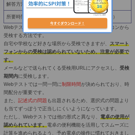
解答方法
選択式・記述式
所要時間
65分（能力検査35分／性格検査30分）
Webテストは、
インターネットに接続できるパソコンから
受検する方法です。
自宅や学校など好きな場所から受検できますが、
スマート
フォンからの受検は認められていないため、注意が必要で
す。
メールなどで送られてくる受検用URLにアクセスし、
受検
期間内
に受検します。
Webテストでは一問一問に
制限時間
が決められており、
時
間配分が重要です。
また、
記述式の問題
も出題されるため、選択式の問題より
も当てずっぽうで正当しにくいようになっています。
ただし、Webテストでは他の形式と異なり、
電卓の使用が
認められています。
電卓の便利機能を活用してスムーズに
計算を進められるよう、予め電卓の操作に慣れておきまし