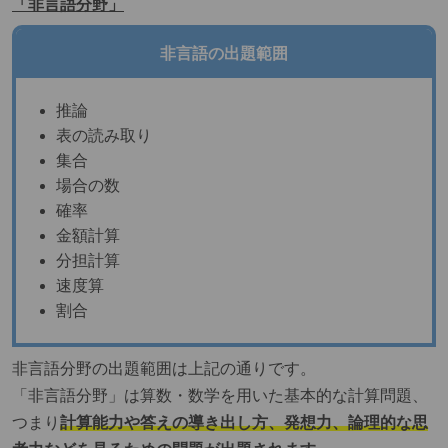
「非言語分野」
非言語の出題範囲
推論
表の読み取り
集合
場合の数
確率
金額計算
分担計算
速度算
割合
非
言語分野の出題範囲は上記の通りです。
「非言語分野」は算数・数学を用いた基本的な計算問題、
つまり
計算能力や答えの導き出し方、発想力、論理的な思