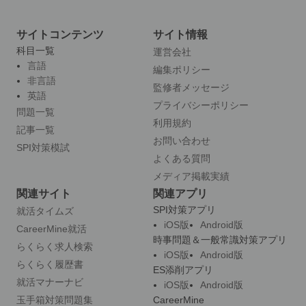
サイトコンテンツ
サイト情報
科目一覧
運営会社
言語
編集ポリシー
非言語
監修者メッセージ
英語
プライバシーポリシー
問題一覧
利用規約
記事一覧
お問い合わせ
SPI対策模試
よくある質問
メディア掲載実績
関連サイト
関連アプリ
SPI対策アプリ
就活タイムズ
iOS版
Android版
CareerMine就活
時事問題＆一般常識対策アプリ
らくらく求人検索
iOS版
Android版
らくらく履歴書
ES添削アプリ
就活マナーナビ
iOS版
Android版
玉手箱対策問題集
CareerMine