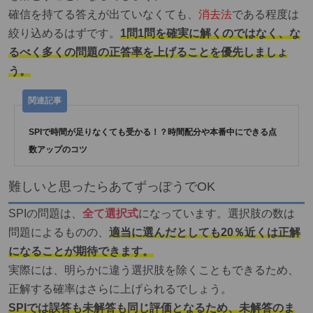
確信を持てる答えが出ていなくても、
消去法
である程度は
絞り込めるはずです。
1問1問を確実に解くのではなく、な
るべく多くの問題の正答率を上げることを優先しましょ
う。
SPIで時間が足りなくても受かる！？時間配分や本番中にできる点
数アップのコツ
難しいと思ったらあてずっぽうでOK
SPIの問題は、
全て選択式
になっています。選択肢の数は
問題によるものの、
適当に選んだとしても20％近くは正解
になることが期待できます。
実際には、明らかに違う選択肢を除くこともできるため、
正解する確率はさらに上げられるでしょう。
SPIでは誤答も未解答も同じ評価となるため、未解答のま