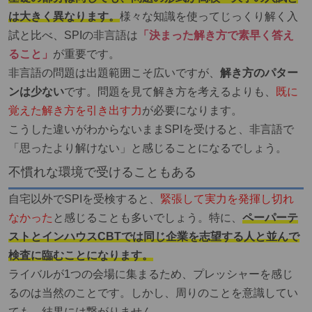
は大きく異なります。
様々な知識を使ってじっくり解く入
試と比べ、SPIの非言語は
「決まった解き方で素早く答え
ること」
が重要です。
非言語の問題は出題範囲こそ広いですが、
解き方のパター
ンは少ない
です。問題を見て解き方を考えるよりも、
既に
覚えた解き方を引き出す力
が必要になります。
こうした違いがわからないままSPIを受けると、非言語で
「思ったより解けない」と感じることになるでしょう。
不慣れな環境で受けることもある
自宅以外でSPIを受検すると、
緊張して実力を発揮し切れ
なかった
と感じることも多いでしょう。特に、
ペーパーテ
ストとインハウスCBTでは同じ企業を志望する人と並んで
検査に臨むことになります。
ライバルが1つの会場に集まるため、プレッシャーを感じ
るのは当然のことです。しかし、周りのことを意識してい
ても、結果には繋がりません。