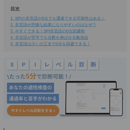
目次
1
SPIの非言語が0点でも通過できる可能性はある！
2
非言語が悲惨な結果になりやすいのはなぜ？
3
今すぐできる！SPI非言語の0点回避術
4
非言語が苦手でも点数を伸ばせる勉強法
5
非言語は少しの工夫で0点を回避できる！