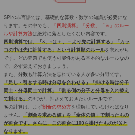
SPIの非言語では、基礎的な算数・数学の知識が必要にな
ります。その中でも
、
「四則演算」「分数」「％」のルー
ルや計算方法
は絶対に落としたくない内容です。
四則演算では、「×、÷は＋、－より先に計算する」「カッ
コの中は先に計算する」という計算順のルール
を忘れがち
です。どの問題でも使う可能性がある基本的なルールなの
で、必ず覚えておきましょう。
また、
分数
も計算方法を忘れている人が多い分野です。
「足し・引きする時は分母を合わせる」「掛ける時は分子
同士・分母同士で計算」「割る側の分子と分母を入れ替え
て掛ける」
の3つが、押さえておきたいルールです。
％
の計算は、まず
割合の求め方
を理解していなければなり
ません。
「割合を求める値」を「全体の値」で割ったもの
が割合です。さらに、この割合に100を掛けたものが％と
なります。