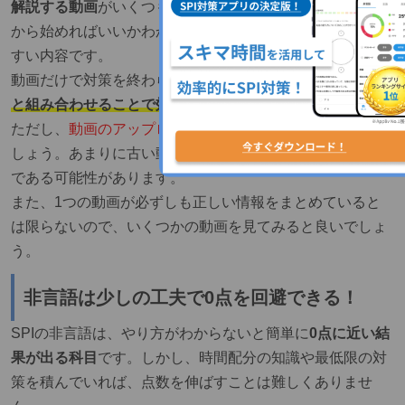
解説する動画
がいくつもアップロードされています。「何
から始めればいいかわからない」という人でも取っつきや
すい内容です。
動画だけで対策を終わらせるのは難しいですが、
他の対策
と組み合わせることで効率を高められるでしょう。
ただし、
動画のアップロード日
は必ず確認するようにしま
しょう。あまりに古い動画だと、最新の情報と異なる内容
である可能性があります。
また、1つの動画が必ずしも正しい情報をまとめていると
は限らないので、いくつかの動画を見てみると良いでしょ
う。
非言語は少しの工夫で0点を回避できる！
SPIの非言語は、やり方がわからないと簡単に
0点に近い結
果が出る科目
です。しかし、時間配分の知識や最低限の対
策を積んでいれば、点数を伸ばすことは難しくありませ