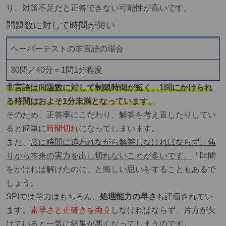
り、対策不足だと正答できない可能性が高いです。
問題数に対して時間が短い
ペーパーテストの非言語の場合
30問／40分＝1問1分程度
非言語は問題数に対して制限時間が短く、1問にかけられ
る時間はおよそ1分未満となっています。
そのため、正答率にこだわり、解答を考え直したりしてい
ると簡単に
時間切れ
になってしまいます。
また、
常に時間に追われながら解答しなければならず、焦
りから本来の実力を出し切れないことが多いです。
「時間
をかければ解けたのに」と悔しい思いをすることもあるで
しょう。
SPIでは学力はもちろん、
処理能力の早さ
も評価
されてい
ます。
素早さと正確さを両立
しなければならず、片方が欠
けていると一気に結果が悪くなってしまうのです。