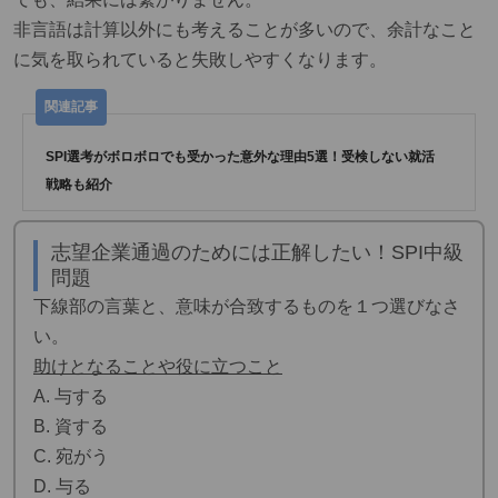
非言語は計算以外にも考えることが多いので、余計なこと
に気を取られていると失敗しやすくなります。
SPI選考がボロボロでも受かった意外な理由5選！受検しない就活
戦略も紹介
志望企業通過のためには正解したい！SPI中級
問題
下線部の言葉と、意味が合致するものを１つ選びなさ
い。
助けとなることや役に立つこと
A. 与する
B. 資する
C. 宛がう
D. 与る