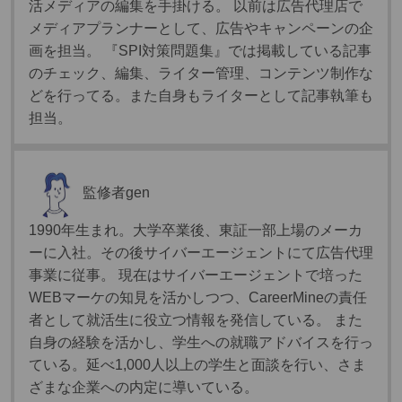
活メディアの編集を手掛ける。 以前は広告代理店で
メディアプランナーとして、広告やキャンペーンの企
画を担当。 『SPI対策問題集』では掲載している記事
のチェック、編集、ライター管理、コンテンツ制作な
どを行ってる。また自身もライターとして記事執筆も
担当。
監修者
gen
1990年生まれ。大学卒業後、東証一部上場のメーカ
ーに入社。その後サイバーエージェントにて広告代理
事業に従事。 現在はサイバーエージェントで培った
WEBマーケの知見を活かしつつ、CareerMineの責任
者として就活生に役立つ情報を発信している。 また
自身の経験を活かし、学生への就職アドバイスを行っ
ている。延べ1,000人以上の学生と面談を行い、さま
ざまな企業への内定に導いている。