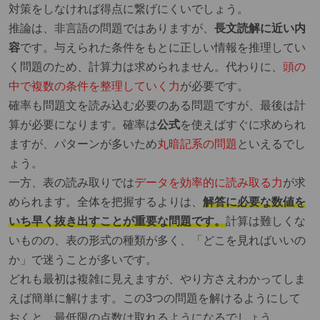
対策をしなければ得点に繋げにくいでしょう。
推論は、非言語の問題ではありますが、
長文読解に近い内
容
です。与えられた条件をもとに正しい情報を推理してい
く問題のため、計算力は求められません。代わりに、
頭の
中で複数の条件を整理していく力
が必要です。
確率も問題文を読み込む必要のある問題ですが、最後は計
算が必要になります。確率は
公式
を使えばすぐに求められ
ますが、パターンが多いため
丸暗記系の問題
といえるでし
ょう。
一方、表の読み取りでは
データを効率的に読み取る力
が求
められます。全体を把握するよりは、
解答に必要な数値を
いち早く抜き出すことが重要な問題です。
計算は難しくな
いものの、表の形式の種類が多く、「どこを見ればいいの
か」で迷うことが多いです。
どれも最初は複雑に見えますが、やり方さえわかってしま
えば簡単に解けます。この3つの問題を解けるようにして
おくと、最低限の点数は取れるようになるでしょう。