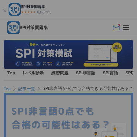
SPI対策問題集
★★★★
★
★
無料アプリ
SPI対策問題集
Top
レベル診断
練習問題
SPI非言語
SPI言語
SPI
SPI非言語が0点でも合格できる可能性はある？
Top
記事一覧