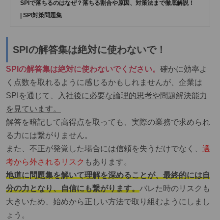
SPIで落ちるのはなぜ？落ちる割合や原因、対策法まで徹底解説！
| SPI対策問題集
SPIの解答集は絶対に使わないで！
SPIの解答集は絶対に使わないでください。
確かに効率よ
く点数を取れるように感じるかもしれませんが、
企業は
SPIを通じて、
入社後に必要な論理的思考や問題解決能力
を見ています。
解答を暗記して高得点を取っても、実際の業務で求められ
る力には繋がりません。
また、不正が発覚した場合には信頼を失うだけでなく、
選
考から外されるリスク
もあります。
地道に問題集を解いて理解を深めることが、最終的には自
分の力となり、自信にも繋がります。
バレた時のリスクも
大きいため、始めから正しい方法で取り組むようにしまし
ょう。