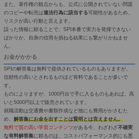
また、著作権の観点からも、公式に公開されていない問題
のコピーや転売は
違法行為に該当する
可能性があるため、
リスクが高い行動と言えます。
誤った情報に頼ることで、SPI本番で実力を発揮できない
ばかりか、自身の信用を損ねる結果にも繋がりかねませ
ん。
お金がかかる
SPIの解答集は無料で提供されているものもありますが、
信頼性の高いとされるものほど有料であることが多いで
す。
ものによりますが、1000円台で手に入るものもあれば、高
いと5000円以上で販売されています。
就職活動は交通費や書類作成など他にも費用がかさむた
め、
解答集にお金を出すことは賢明とは言えません。
無料で質の高い学習コンテンツ
がある今、わざわざ
不確実
な有料解答集
に頼るのは、コストパフォーマンス的にも悪