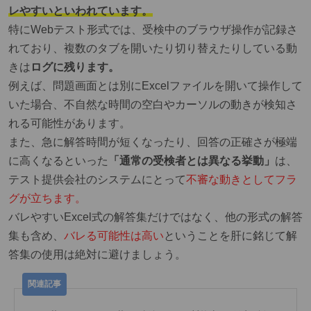
レやすいといわれています。
特にWebテスト形式では、受検中のブラウザ操作が記録さ
れており、複数のタブを開いたり切り替えたりしている動
きは
ログに残ります。
例えば、問題画面とは別にExcelファイルを開いて操作して
いた場合、不自然な時間の空白やカーソルの動きが検知さ
れる可能性があります。
また、急に解答時間が短くなったり、回答の正確さが極端
に高くなるといった
「通常の受検者とは異なる挙動」
は、
テスト提供会社のシステムにとって
不審な動きとしてフラ
グが立ちます。
バレやすいExcel式の解答集だけではなく、他の形式の解答
集も含め、
バレる可能性は高い
ということを肝に銘じて解
答集の使用は絶対に避けましょう。