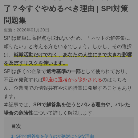
了？今すぐやめるべき理由 | SPI対策
問題集
更新：
2026年01月20日
SPIは簡単に高得点を取れないため、「ネットの解答集に
頼りたい」と考える方もいるでしょう。しかし、その選択
は、
就職活動だけでなく、あなたの人生にまで大きな影響
を及ぼすリスクを伴います。
SPIは多くの企業で
選考基準の一部
として使われており、
不正が発覚すれば
即座に選考から除外される
のはもちろ
ん、
企業間での情報共有や法的措置に発展すること
もあり
ます。
本記事では、
SPIで解答集を使うとバレる理由や、バレた
場合の危険性
について詳しく解説します。
目次
1
SPIで解答集を使うのが絶対にNGな理由