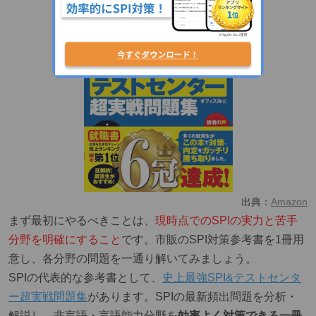
出典：
Amazon
まず最初にやるべきことは、
現時点でのSPIの実力と苦手
分野を明確にすること
です。市販のSPI対策参考書を1冊用
意し、各分野の問題を一通り解いてみましょう。
SPIの代表的な参考書として、
史上最強SPI&テストセンタ
ー超実戦問題集
があります。SPIの最新頻出問題を分析・
解説し、非言語・言語能力分野を
効率よく対策できる一冊