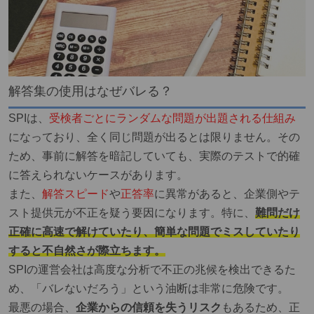
解答集の使用はなぜバレる？
SPIは、
受検者ごとにランダムな問題が出題される仕組み
になっており、全く同じ問題が出るとは限りません。その
ため、事前に解答を暗記していても、実際のテストで的確
に答えられないケースがあります。
また、
解答スピード
や
正答率
に異常
があると、企業側やテ
スト提供元が
不正を疑う要因
になります。特に、
難問だけ
正確に高速で解けていたり、簡単な問題でミスしていたり
すると不自然さが際立ちます。
SPIの運営会社は高度な分析で不正の兆候を検出できるた
め、「バレないだろう」という油断は非常に危険です。
最悪の場合、
企業からの信頼を失うリスク
もあるため、正