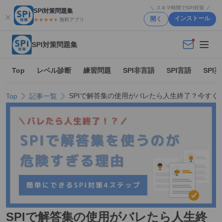
＼ スキマ時間でSPI対策 ／
SPI対策問題集
インストール
開く
★★★★
★
★
無料アプリ
SPI対策問題集
Top
レベル診断
練習問題
SPI非言語
SPI言語
SPI
SPIで解答集の使用がバレたら人生終了？今すぐ
Top
記事一覧
SPIで解答集の使用がバレたら人生終