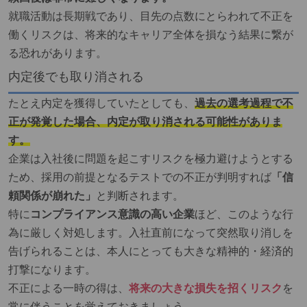
就職活動は長期戦であり、目先の点数にとらわれて不正を
働くリスクは、将来的なキャリア全体を損なう結果に繋が
る恐れがあります。
内定後でも取り消される
たとえ内定を獲得していたとしても、
過去の選考過程で不
正が発覚した場合、内定が取り消される可能性がありま
す。
企業は入社後に問題を起こすリスクを極力避けようとする
ため、採用の前提となるテストでの不正が判明すれば
「信
頼関係が崩れた」
と判断されます。
特に
コンプライアンス意識の高い企業
ほど、このような行
為に厳しく対処します。入社直前になって突然取り消しを
告げられることは、本人にとっても大きな精神的・経済的
打撃になります。
不正による一時の得は、
将来の大きな損失を招くリスク
を
常に伴うことを覚えておきましょう。