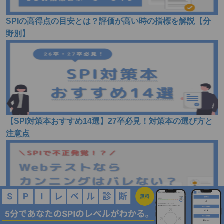
SPIの高得点の目安とは？評価が高い時の指標を解説【分
野別】
【SPI対策本おすすめ14選】27卒必見！対策本の選び方と
注意点
SPIでカンニングをする人は4割以上！？Webテストなら不