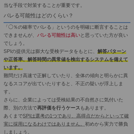
当な手段で対策することが重要です。
バレる可能性はどのくらい？
「◯％の確率でバレる」というのを明確に断言することは
できませんが、
バレる可能性は高い
と思っていた方が良い
でしょう。
SPIの提供元は膨大な受検データをもとに、
解答パターン
や正答率、解答時間の異常値を検出するシステムを備えて
います。
難問だけ高速で正解していたり、全体の傾向と明らかに異
なるスコアが出ていたりすると、不正の疑いが浮上しま
す。
さらに、企業によっては受検結果の不自然さに気付いた
際、別の方法で
再評価を行うケース
もあります。
あくまで
SPIは選考の1つであり、高得点だからといって確
実に採用になるわけではありません。
初めから実力で勝負
しましょう。