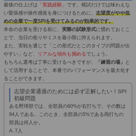
最後の仕上げは
「実践経験」
です。模試だけでは味わえな
い緊張感や操作感覚を身につけるために、
志望度がやや低
めの企業で一度SPIを受けてみるのが効果的です。
本命の企業を受ける前に、
実際の試験形式
に慣れておくこ
とで、当日の焦りやミスを最小限に抑えられます。
また、実戦を通じて「この形式だとこのタイプの問題が出
やすい」など、
リアルな傾向も掴める
でしょう。
もちろん選考は丁寧に受けるべきですが、
「練習の場」
と
して活用することで、本番でのパフォーマンスを最大化す
ることができます。
志望企業通過のためには必ず正解したい！SPI
初級問題
ある野球部では、全部員の60%が右打ちで、その数は
84人である。このとき、全部員の5%である両打ちの
部員は何人か。
A. 7人