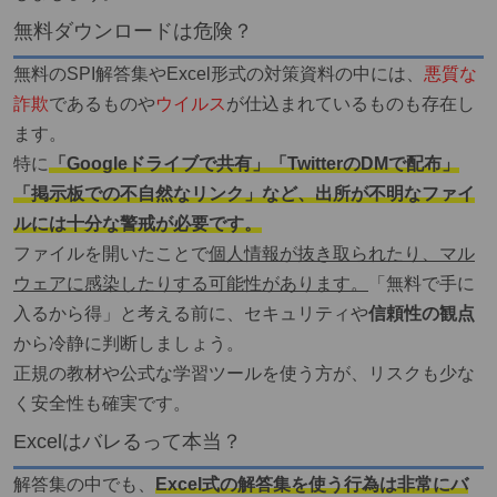
無料ダウンロードは危険？
無料のSPI解答集やExcel形式の対策資料の中には、
悪質な
詐欺
で
あるものや
ウイルス
が仕込まれているものも存在し
ます。
特に
「Googleドライブで共有」「TwitterのDMで配布」
「掲示板での不自然なリンク」など、出所が不明なファイ
ルには十分な警戒が必要です。
ファイルを開いたことで
個人情報が抜き取られたり、マル
ウェアに感染したりする可能性があります。
「無料で手に
入るから得」と考える前に
、セキュリティや
信頼性の観点
から冷静に判断しましょう。
正規の教材や公式な学習ツールを使う方が、リスクも少な
く安全性も確実です。
Excelはバレるって本当？
解答集の中でも、
Excel式の解答集を使う行為は非常にバ