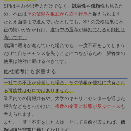
SPIは学力や思考力だけでなく、
誠実性
や
信頼性
も見るた
め、不正は
その信頼を根底から崩す行為
と捉えられます。
たとえ面接まで進んでいたとしても、SPIの受検結果に不
正の疑いがかかれば、
進行中の選考が無効になる可能性は
高いです。
順調に選考が進んでいた場合でも、一度不正をしてしまう
だけで自らチャンスを失うことにつながるため、解答集の
使用は絶対に避けるべきです。
他社選考にも影響する
一社での不正が発覚した場合、その情報が他社に共有され
る可能性はゼロではありません
。
業界内での情報共有や、大学のキャリアセンターを通じた
報告などをきっかけに、
複数の企業に影響が及ぶケース
も
考えられます。
また、一度「不正をした人物」として名前が広まれば、
信
頼回復は非常に難しくなります。