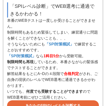
「SPIレベル診断」でWEB選考に通過で
きるかわかる！
本番のWEBテストは一度しか受けることができませ
ん。
制限時間もあるため緊張してしまい、練習通りに問題
を解くことができないことも、、、
そうならないためにも
「SPI対策模試」
で練習するこ
とがおすすめです。
「SPI対策模試」
なら
1科目5分
から受験可能。
制限時間も再現
しているため、本番さながらの緊張感
でテストすることができます。
解答結果をもとにA~Dの４段階で
合格判定
がされ、ご
自身の現状のレベルでWEB選考に通過できるかがわ
かります。
いつでも、
何度でも受験することができます
ので
WEB選考前にぜひご活用ください。
あなたのSPIのレベルを診断する