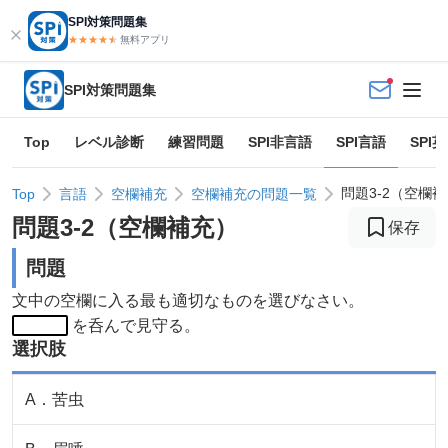
SPI対策問題集
★★★★
★
★
無料アプリ
SPI対策問題集
Top
レベル診断
練習問題
SPI非言語
SPI言語
SPI
問題3-2（空欄
Top
言語
空欄補充
空欄補充の問題一覧
問題
3
-
2
（
空欄補充
）
保存
問題
文中の空欄に入る最も適切なものを選びなさい。
を呑んで見守る。
選択肢
A
．
苦虫