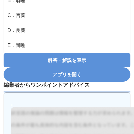
B
．
眉唾
C
．
言葉
D
．
良薬
E
．
固唾
解答・解説を表示
アプリを開く
編集者からワンポイントアドバイス
...