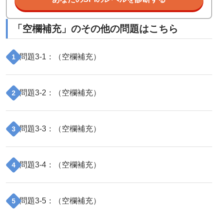
「
空欄補充
」のその他の問題はこちら
問題
3
-
1
：（
空欄補充
）
1
問題
3
-
2
：（
空欄補充
）
2
問題
3
-
3
：（
空欄補充
）
3
問題
3
-
4
：（
空欄補充
）
4
問題
3
-
5
：（
空欄補充
）
5