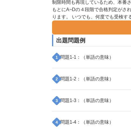
制限時間も再現しているため、本番さ
もとにA~Dの４段階で合格判定がさ
ります。 いつでも、何度でも受検す
出題問題例
問題
1
-
1
：（
単語の意味
）
1
問題
1
-
2
：（
単語の意味
）
2
問題
1
-
3
：（
単語の意味
）
3
問題
1
-
4
：（
単語の意味
）
4