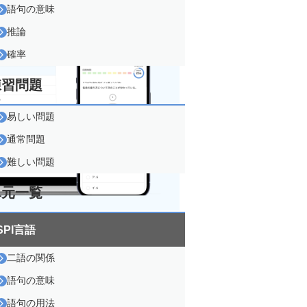
語句の意味
推論
確率
練習問題
易しい問題
通常問題
難しい問題
単元一覧
SPI言語
二語の関係
語句の意味
語句の用法