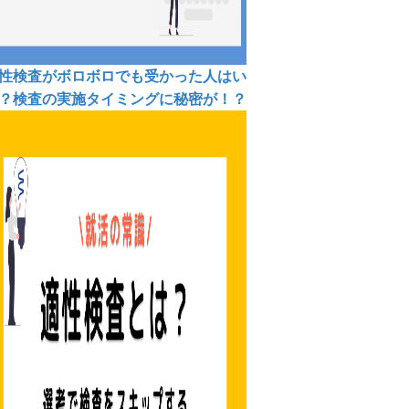
性検査がボロボロでも受かった人はい
？検査の実施タイミングに秘密が！？