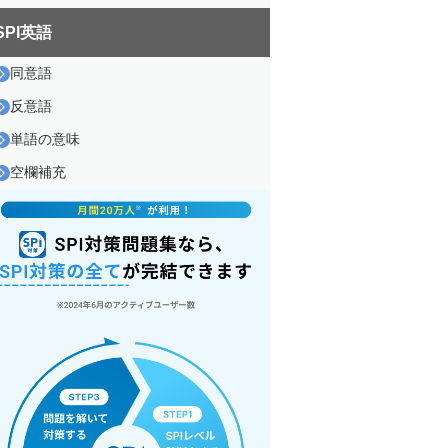
SPI英語
同意語
反意語
単語の意味
空欄補充