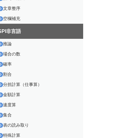
文章整序
空欄補充
SPI非言語
推論
場合の数
確率
割合
分担計算（仕事算）
金額計算
速度算
集合
表の読み取り
特殊計算