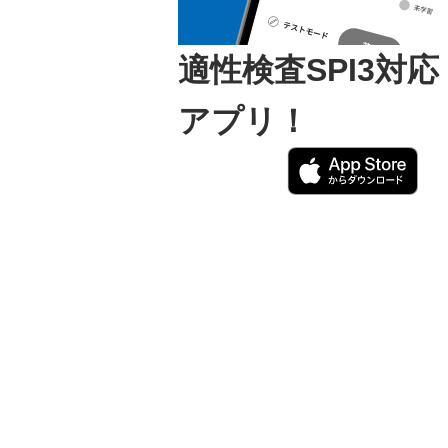
適性検査SPI3対
アプリ！