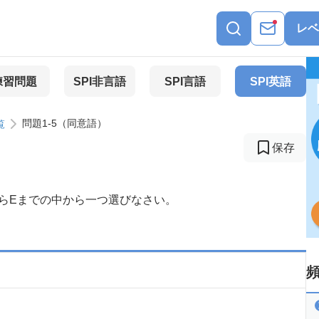
レベ
練習問題
SPI非言語
SPI言語
SPI英語
問題1-5（同意語）
覧
保存
らEまでの中から一つ選びなさい。