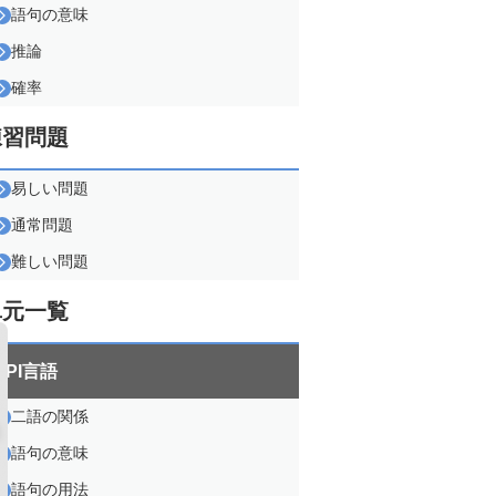
語句の意味
推論
確率
練習問題
易しい問題
通常問題
難しい問題
単元一覧
SPI言語
二語の関係
語句の意味
語句の用法