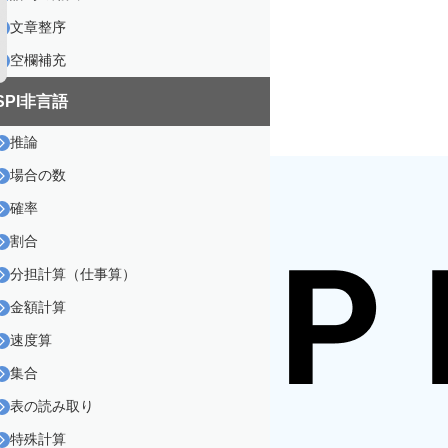
文章整序
空欄補充
SPI非言語
推論
場合の数
確率
割合
分担計算（仕事算）
金額計算
速度算
集合
表の読み取り
特殊計算