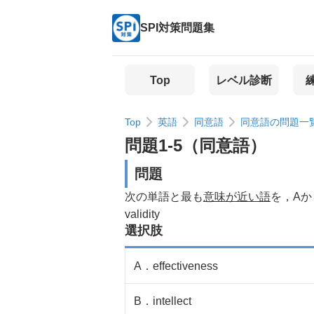
SPI対策問題集
Top
レベル診断
Top
英語
同意語
同意語の問題一
問題
1
-
5
（
同意語
）
問題
次の単語と最も
意味が近い語
を，Aか
validity
選択肢
A
．
effectiveness
B
．
intellect