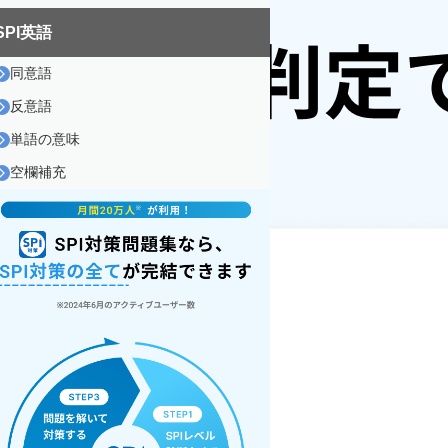
SPI英語
同意語
反意語
単語の意味
空欄補充