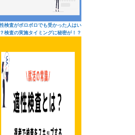
性検査がボロボロでも受かった人はい
？検査の実施タイミングに秘密が！？