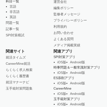
科目一覧
運営会社
言語
編集ポリシー
非言語
監修者メッセージ
英語
プライバシーポリシー
問題一覧
利用規約
記事一覧
お問い合わせ
SPI対策模試
よくある質問
メディア掲載実績
関連サイト
関連アプリ
SPI対策アプリ
就活タイムズ
iOS版
Android版
CareerMine就活
時事問題＆一般常識対策アプリ
らくらく求人検索
iOS版
Android版
らくらく履歴書
ES添削アプリ
就活マナーナビ
iOS版
Android版
玉手箱対策問題集
CareerMine
iOS版
Android版
玉手箱対策アプリ
iOS版
Android版