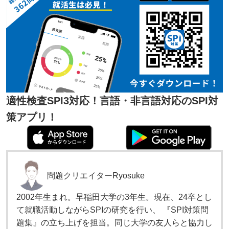
適性検査SPI3対応！言語・非言語対応のSPI対
策アプリ！
問題クリエイター
Ryosuke
2002年生まれ。早稲田大学の3年生。現在、24卒とし
て就職活動しながらSPIの研究を行い、 『SPI対策問
題集』の立ち上げを担当。同じ大学の友人らと協力し