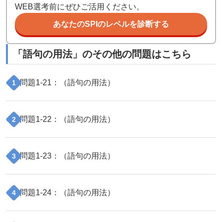
WEB選考前にぜひご活用ください。
あなたのSPIのレベルを診断する
「
語句の用法
」のその他の問題はこちら
問題
1
-
21
：（
語句の用法
）
1
問題
1
-
22
：（
語句の用法
）
2
問題
1
-
23
：（
語句の用法
）
3
問題
1
-
24
：（
語句の用法
）
4