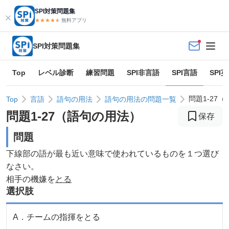
SPI対策問題集
★★★★
★
★
無料アプリ
SPI対策問題集
Top
レベル診断
練習問題
SPI非言語
SPI言語
SPI
問題1-27
Top
言語
語句の用法
語句の用法の問題一覧
問題
1
-
27
（
語句の用法
）
保存
問題
下線部の語が最も近い意味で使われているものを１つ選び
なさい。
相手の機嫌を
とる
選択肢
A
．
チームの指揮をとる