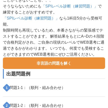
ことができないことも、、、
そうならないためにも
「SPIレベル診断（練習問題）」
で
練習することがおすすめです。
「SPIレベル診断（練習問題）」
なら1科目5分から受検可
能。
制限時間も再現しているため、本番さながらの緊張感でテ
ストすることができます。 解答結果をもとにA~Dの４段階
で合格判定がされ、ご自身の現状のレベルでWEB選考に通
過できるかがわかります。 いつでも、何度でも受検するこ
とができますのでWEB選考前にぜひご活用ください。
非言語の問題を解く
出題問題例
問題
1
-
1
：（
順列・組み合わせ
）
1
問題
1
-
2
：（
順列・組み合わせ
）
2