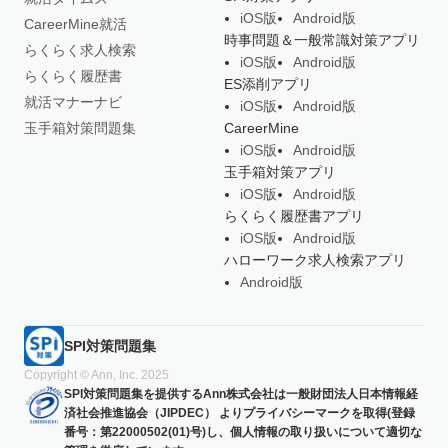
iOS版
Android版
CareerMine就活
時事問題＆一般常識対策アプリ
らくらく求人検索
iOS版
Android版
らくらく履歴書
ES添削アプリ
就活マナーナビ
iOS版
Android版
玉手箱対策問題集
CareerMine
iOS版
Android版
玉手箱対策アプリ
iOS版
Android版
らくらく履歴書アプリ
iOS版
Android版
ハローワーク求人検索アプリ
Android版
SPI対策問題集
Copyright © Ann, Inc. 2025
SPI対策問題集を提供するAnn株式会社は一般財団法人日本情報経
済社会推進協会（JIPDEC） よりプライバシーマークを取得(登録
番号：第22000502(01)号)し、個人情報の取り扱いについて適切な