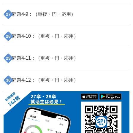
問題
4
-
9
：（
重複・円・応用
）
27
問題
4
-
10
：（
重複・円・応用
）
28
問題
4
-
11
：（
重複・円・応用
）
29
問題
4
-
12
：（
重複・円・応用
）
30