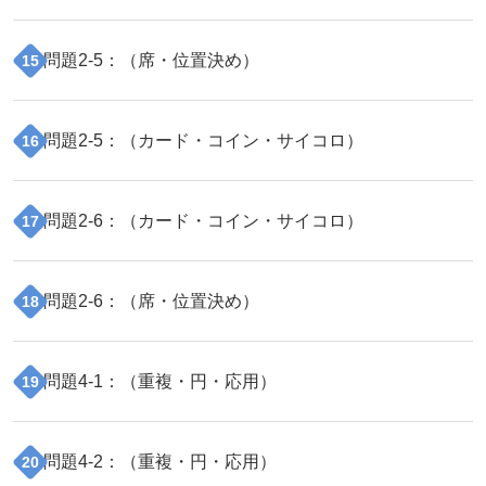
問題
2
-
5
：（
席・位置決め
）
15
問題
2
-
5
：（
カード・コイン・サイコロ
）
16
問題
2
-
6
：（
カード・コイン・サイコロ
）
17
問題
2
-
6
：（
席・位置決め
）
18
問題
4
-
1
：（
重複・円・応用
）
19
問題
4
-
2
：（
重複・円・応用
）
20