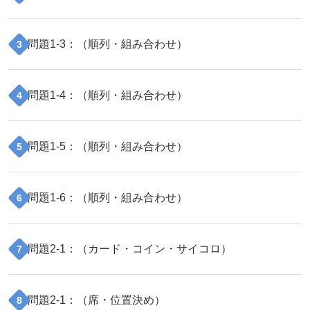
問題
1
-
3
：（
順列・組み合わせ
）
3
問題
1
-
4
：（
順列・組み合わせ
）
4
問題
1
-
5
：（
順列・組み合わせ
）
5
問題
1
-
6
：（
順列・組み合わせ
）
6
問題
2
-
1
：（
カード・コイン・サイコロ
）
7
問題
2
-
1
：（
席・位置決め
）
8