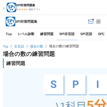
SPI対策問題集
★★★★
★
★
無料アプリ
SPI対策問題集
Top
レベル診断
練習問題
SPI非言語
SPI言語
SPI
場合の数の練習問題
Top
非言語
場合の数
場合の数
の練習問題
練習問題