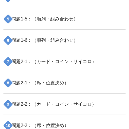
問題
1
-
5
：（
順列・組み合わせ
）
5
問題
1
-
6
：（
順列・組み合わせ
）
6
問題
2
-
1
：（
カード・コイン・サイコロ
）
7
問題
2
-
1
：（
席・位置決め
）
8
問題
2
-
2
：（
カード・コイン・サイコロ
）
9
問題
2
-
2
：（
席・位置決め
）
10