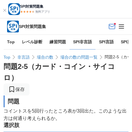
SPI対策問題集
★★★★
★
★
無料アプリ
SPI対策問題集
Top
レベル診断
練習問題
SPI非言語
SPI言語
SPI
問題2-5（カ
Top
非言語
場合の数
場合の数の問題一覧
問題
2
-
5
（
カード・コイン・サイコ
ロ
）
保存
問題
コイントスを5回行ったところ表が3回出た。このような出
方は何通り考えられるか。
選択肢