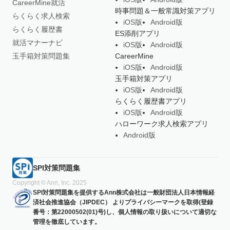
CareerMine就活
時事問題＆一般常識対策アプリ
らくらく求人検索
iOS版
Android版
らくらく履歴書
ES添削アプリ
就活マナーナビ
iOS版
Android版
玉手箱対策問題集
CareerMine
iOS版
Android版
玉手箱対策アプリ
iOS版
Android版
らくらく履歴書アプリ
iOS版
Android版
ハローワーク求人検索アプリ
Android版
SPI対策問題集
Copyright © Ann, Inc. 2025
SPI対策問題集を提供するAnn株式会社は一般財団法人日本情報経
済社会推進協会（JIPDEC） よりプライバシーマークを取得(登録
番号：第22000502(01)号)し、個人情報の取り扱いについて適切な
管理を徹底しています。