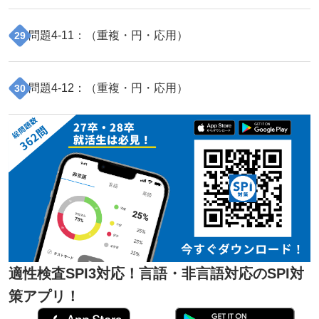
問題
4
-
11
：（
重複・円・応用
）
29
問題
4
-
12
：（
重複・円・応用
）
30
適性検査SPI3対応！言語・非言語対応のSPI対
策アプリ！