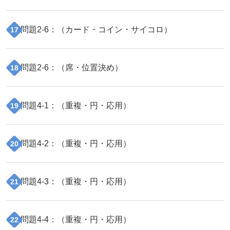
問題
2
-
6
：（
カード・コイン・サイコロ
）
17
問題
2
-
6
：（
席・位置決め
）
18
問題
4
-
1
：（
重複・円・応用
）
19
問題
4
-
2
：（
重複・円・応用
）
20
問題
4
-
3
：（
重複・円・応用
）
21
問題
4
-
4
：（
重複・円・応用
）
22