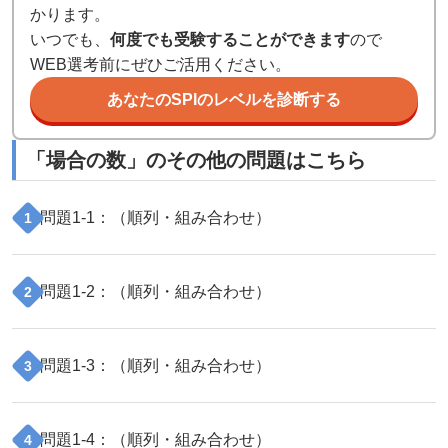
かります。
いつでも、
何度でも受験することができます
ので
WEB選考前にぜひご活用ください。
あなたのSPIのレベルを診断する
「
場合の数
」のその他の問題はこちら
問題
1
-
1
：（
順列・組み合わせ
）
1
問題
1
-
2
：（
順列・組み合わせ
）
2
問題
1
-
3
：（
順列・組み合わせ
）
3
問題
1
-
4
：（
順列・組み合わせ
）
4