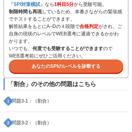
「SPI対策模試」
なら
1科目5分
から受験可能。
制限時間も再現
しているため、本番さながらの緊張感
でテストすることができます。
解答結果をもとにA~Dの４段階で
合格判定
がされ、ご
自身の現状のレベルでWEB選考に通過できるかがわ
かります。
いつでも、
何度でも受験することができます
ので
WEB選考前にぜひご活用ください。
あなたのSPIのレベルを診断する
「
割合
」のその他の問題はこちら
問題
3
-
1
：（
割合
）
1
問題
3
-
2
：（
割合
）
2