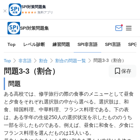
SPI対策問題集
★★★★
★
★
無料アプリ
SPI対策問題集
Top
レベル診断
練習問題
SPI非言語
SPI言語
SPI
問題3-3（割合）
Top
非言語
割合
割合の問題一覧
問題
3
-
3
（
割合
）
保存
問題
ある高校では、修学旅行の際の食事のメニューとして昼食
と夕食をそれぞれ選択肢の中から選べる。選択肢は、和
食、韓国料理、中華料理、フランス料理である。下の表
は、ある学年の生徒250人の選択状況を示したもののうち
一部を示したものである。例えば、昼食に和食を、夕食に
フランス料理を選んだものは15人いる。