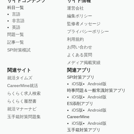
サイトコンテンツ
サイト情報
科目一覧
運営会社
言語
編集ポリシー
非言語
監修者メッセージ
英語
プライバシーポリシー
問題一覧
利用規約
記事一覧
お問い合わせ
SPI対策模試
よくある質問
メディア掲載実績
関連サイト
関連アプリ
SPI対策アプリ
就活タイムズ
iOS版
Android版
CareerMine就活
時事問題＆一般常識対策アプリ
らくらく求人検索
iOS版
Android版
らくらく履歴書
ES添削アプリ
就活マナーナビ
iOS版
Android版
玉手箱対策問題集
CareerMine
iOS版
Android版
玉手箱対策アプリ