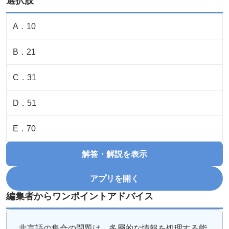
選択肢
A
．
10
B
．
21
C
．
31
D
．
51
E
．
70
解答・解説を表示
アプリを開く
編集者からワンポイントアドバイス
非言語の集合の問題は、多層的な情報を処理する能