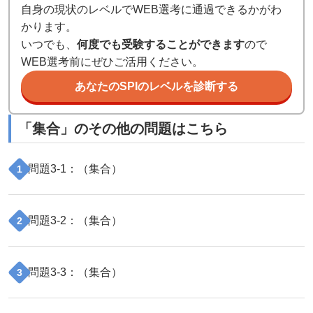
自身の現状のレベルでWEB選考に通過できるかがわ
かります。
いつでも、
何度でも受験することができます
ので
WEB選考前にぜひご活用ください。
あなたのSPIのレベルを診断する
「
集合
」のその他の問題はこちら
問題
3
-
1
：（
集合
）
1
問題
3
-
2
：（
集合
）
2
問題
3
-
3
：（
集合
）
3