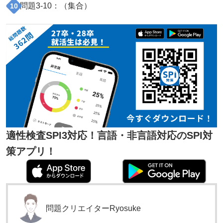
問題
3
-
10
：（
集合
）
10
適性検査SPI3対応！言語・非言語対応のSPI対
策アプリ！
問題クリエイター
Ryosuke