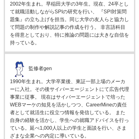
2002年生まれ。早稲田大学の3年生。現在、24卒とし
て就職活動しながらSPIの研究を行い、 『SPI対策問
題集』の立ち上げを担当。同じ大学の友人らと協力し
て問題の制作や解説記事の作成を行う。 非言語科目
を得意としており、特に推論の問題には大きな自信を
持っている。
監修者
gen
1990年生まれ。大学卒業後、東証一部上場のメーカ
ーに入社。その後サイバーエージェントにて広告代理
事業に従事。 現在はサイバーエージェントで培った
WEBマーケの知見を活かしつつ、CareerMineの責任
者として就活生に役立つ情報を発信している。 また
自身の経験を活かし、学生への就職アドバイスを行っ
ている。延べ1,000人以上の学生と面談を行い、さま
ざまな企業への内定に導いている。