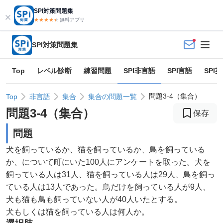
SPI対策問題集
★★★★
★
★
無料アプリ
SPI対策問題集
Top
レベル診断
練習問題
SPI非言語
SPI言語
SPI
問題3-4（集合）
Top
非言語
集合
集合の問題一覧
問題
3
-
4
（
集合
）
保存
問題
犬を飼っているか、猫を飼っているか、鳥を飼っている
か、について町にいた100人にアンケートを取った。犬を
飼っている人は31人、猫を飼っている人は29人、鳥を飼っ
ている人は13人であった。鳥だけを飼っている人が9人、
犬も猫も鳥も飼っていない人が40人いたとする。
犬もしくは猫を飼っている人は何人か。