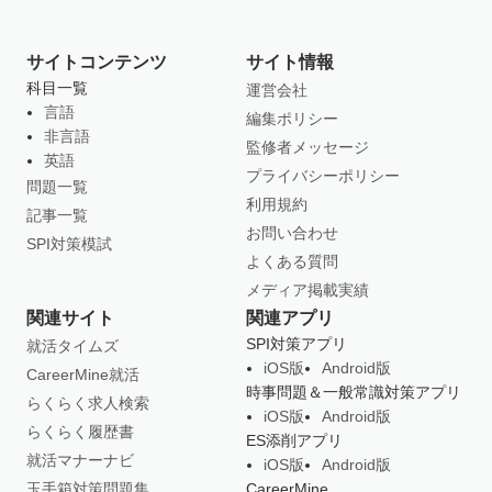
サイトコンテンツ
サイト情報
科目一覧
運営会社
言語
編集ポリシー
非言語
監修者メッセージ
英語
プライバシーポリシー
問題一覧
利用規約
記事一覧
お問い合わせ
SPI対策模試
よくある質問
メディア掲載実績
関連サイト
関連アプリ
SPI対策アプリ
就活タイムズ
iOS版
Android版
CareerMine就活
時事問題＆一般常識対策アプリ
らくらく求人検索
iOS版
Android版
らくらく履歴書
ES添削アプリ
就活マナーナビ
iOS版
Android版
玉手箱対策問題集
CareerMine