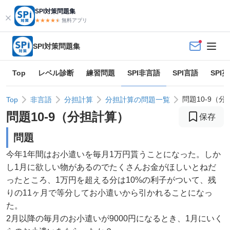
SPI対策問題集
★★★★
★
★
無料アプリ
SPI対策問題集
Top
レベル診断
練習問題
SPI非言語
SPI言語
SPI
問題10-9（
Top
非言語
分担計算
分担計算の問題一覧
問題
10
-
9
（
分担計算
）
保存
問題
今年1年間はお小遣いを毎月1万円貰うことになった。しか
し1月に欲しい物があるのでたくさんお金がほしいとねだ
ったところ、1万円を超える分は10%の利子がついて、残
りの11ヶ月で等分してお小遣いから引かれることになっ
た。
2月以降の毎月のお小遣いが9000円になるとき、1月にいく