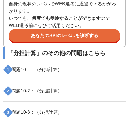
自身の現状のレベルでWEB選考に通過できるかがわ
かります。
いつでも、
何度でも受験することができます
ので
WEB選考前にぜひご活用ください。
あなたのSPIのレベルを診断する
「
分担計算
」のその他の問題はこちら
問題
10
-
1
：（
分担計算
）
1
問題
10
-
2
：（
分担計算
）
2
問題
10
-
3
：（
分担計算
）
3