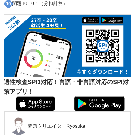
問題
10
-
10
：（
分担計算
）
10
適性検査SPI3対応！言語・非言語対応のSPI対
策アプリ！
問題クリエイター
Ryosuke