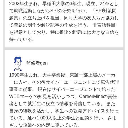
2002年生まれ。早稲田大学の3年生。現在、24卒とし
て就職活動しながらSPIの研究を行い、 『SPI対策問
題集』の立ち上げを担当。同じ大学の友人らと協力し
て問題の制作や解説記事の作成を行う。 非言語科目
を得意としており、特に推論の問題には大きな自信を
持っている。
監修者
gen
1990年生まれ。大学卒業後、東証一部上場のメーカ
ーに入社。その後サイバーエージェントにて広告代理
事業に従事。 現在はサイバーエージェントで培った
WEBマーケの知見を活かしつつ、CareerMineの責任
者として就活生に役立つ情報を発信している。 また
自身の経験を活かし、学生への就職アドバイスを行っ
ている。延べ1,000人以上の学生と面談を行い、さま
ざまな企業への内定に導いている。