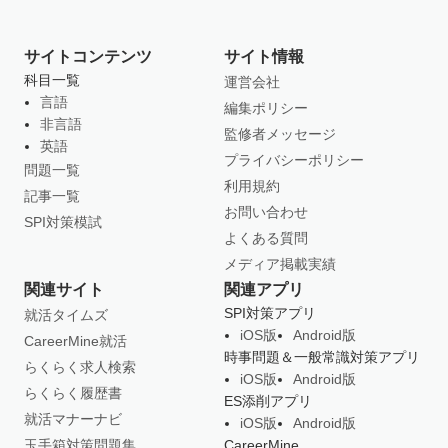
サイトコンテンツ
サイト情報
科目一覧
運営会社
言語
編集ポリシー
非言語
監修者メッセージ
英語
プライバシーポリシー
問題一覧
利用規約
記事一覧
お問い合わせ
SPI対策模試
よくある質問
メディア掲載実績
関連サイト
関連アプリ
SPI対策アプリ
就活タイムズ
iOS版
Android版
CareerMine就活
時事問題＆一般常識対策アプリ
らくらく求人検索
iOS版
Android版
らくらく履歴書
ES添削アプリ
就活マナーナビ
iOS版
Android版
玉手箱対策問題集
CareerMine