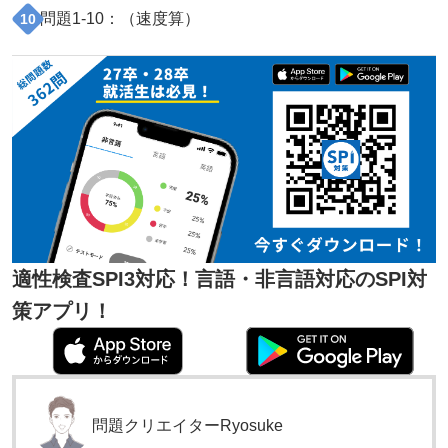
問題
1
-
10
：（
速度算
）
10
適性検査SPI3対応！言語・非言語対応のSPI対
策アプリ！
問題クリエイター
Ryosuke