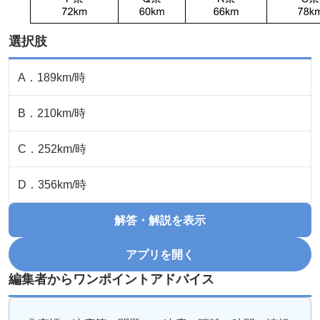
選択肢
A
．
189km/時
B
．
210km/時
C
．
252km/時
D
．
356km/時
解答・解説を表示
アプリを開く
編集者からワンポイントアドバイス