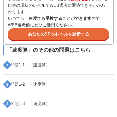
自身の現状のレベルでWEB選考に通過できるかがわ
かります。
いつでも、
何度でも受験することができます
ので
WEB選考前にぜひご活用ください。
あなたのSPIのレベルを診断する
「
速度算
」のその他の問題はこちら
問題
1
-
1
：（
速度算
）
1
問題
1
-
2
：（
速度算
）
2
問題
1
-
3
：（
速度算
）
3