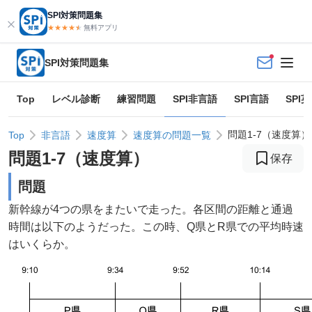
SPI対策問題集
★★★★
★
★
無料アプリ
SPI対策問題集
Top
レベル診断
練習問題
SPI非言語
SPI言語
SPI
問題1-7（速度算）
Top
非言語
速度算
速度算の問題一覧
問題
1
-
7
（
速度算
）
保存
問題
新幹線が4つの県をまたいで走った。各区間の距離と通過
時間は以下のようだった。この時、Q県とR県での平均時速
はいくらか。