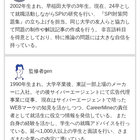
2002年生まれ。早稲田大学の3年生。現在、24卒とし
て就職活動しながらSPIの研究を行い、 『SPI対策問
題集』の立ち上げを担当。同じ大学の友人らと協力し
て問題の制作や解説記事の作成を行う。 非言語科目
を得意としており、特に推論の問題には大きな自信を
持っている。
監修者
gen
1990年生まれ。大学卒業後、東証一部上場のメーカ
ーに入社。その後サイバーエージェントにて広告代理
事業に従事。 現在はサイバーエージェントで培った
WEBマーケの知見を活かしつつ、CareerMineの責任
者として就活生に役立つ情報を発信している。 また
自身の経験を活かし、学生への就職アドバイスを行っ
ている。延べ1,000人以上の学生と面談を行い、さま
ざまな企業への内定に導いている。