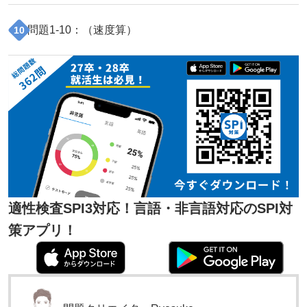
問題
1
-
10
：（
速度算
）
10
適性検査SPI3対応！言語・非言語対応のSPI対
策アプリ！