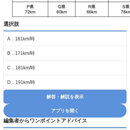
選択肢
A
．
161km/時
B
．
171km/時
C
．
181km/時
D
．
191km/時
解答・解説を表示
アプリを開く
編集者からワンポイントアドバイス