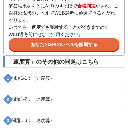
解答結果をもとにA~Dの４段階で
合格判定
がされ、ご
自身の現状のレベルでWEB選考に通過できるかがわ
かります。
いつでも、
何度でも受験することができます
ので
WEB選考前にぜひご活用ください。
あなたのSPIのレベルを診断する
「
速度算
」のその他の問題はこちら
問題
1
-
1
：（
速度算
）
1
問題
1
-
2
：（
速度算
）
2
問題
1
-
3
：（
速度算
）
3