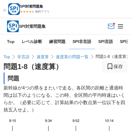
SPI対策問題集
★★★★
★
★
無料アプリ
SPI対策問題集
Top
レベル診断
練習問題
SPI非言語
SPI言語
SPI
問題1-8（速度算）
Top
非言語
速度算
速度算の問題一覧
問題
1
-
8
（
速度算
）
保存
問題
新幹線が4つの県をまたいで走る。各区間の距離と通過時
間は以下のようになる。この時、全区間の平均時速はいく
らか。（必要に応じて、計算結果の小数点第一位以下を四
捨五入せよ。）