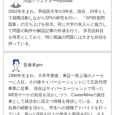
問題クリエイター
Ryosuke
2002年生まれ。早稲田大学の3年生。現在、24卒とし
て就職活動しながらSPIの研究を行い、 『SPI対策問
題集』の立ち上げを担当。同じ大学の友人らと協力し
て問題の制作や解説記事の作成を行う。 非言語科目
を得意としており、特に推論の問題には大きな自信を
持っている。
監修者
gen
1990年生まれ。大学卒業後、東証一部上場のメーカ
ーに入社。その後サイバーエージェントにて広告代理
事業に従事。 現在はサイバーエージェントで培った
WEBマーケの知見を活かしつつ、CareerMineの責任
者として就活生に役立つ情報を発信している。 また
自身の経験を活かし、学生への就職アドバイスを行っ
ている。延べ1,000人以上の学生と面談を行い、さま