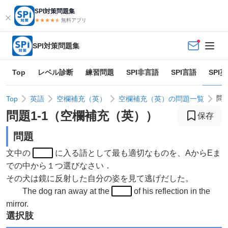
SPI対策問題集
★★★★
★
★
無料アプリ
SPI対策問題集
Top
レベル診断
練習問題
SPI非言語
SPI言語
SPI
問
Top
英語
空欄補充（英）
空欄補充（英）の問題一覧
問題
1
-
1
（
空欄補充（英）
）
保存
問題
文中の
に入る語として最も適切なものを、AからEま
での中から１つ選びなさい．
その犬は鏡に反射した自分の姿を見て逃げだした。
The dog ran away at the
of his reflection in the
mirror.
選択肢