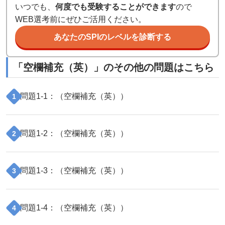
いつでも、
何度でも受験することができます
ので
WEB選考前にぜひご活用ください。
あなたのSPIのレベルを診断する
「
空欄補充（英）
」のその他の問題はこちら
問題
1
-
1
：（
空欄補充（英）
）
1
問題
1
-
2
：（
空欄補充（英）
）
2
問題
1
-
3
：（
空欄補充（英）
）
3
問題
1
-
4
：（
空欄補充（英）
）
4