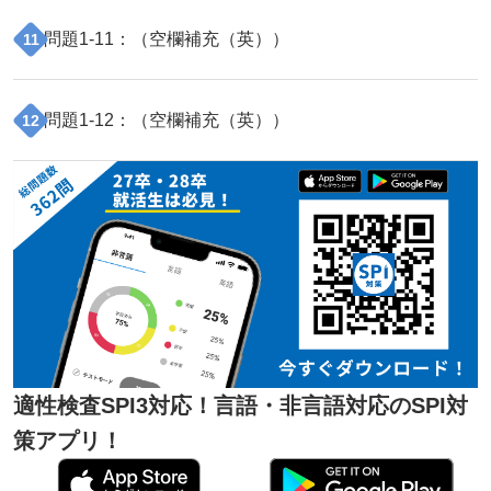
問題
1
-
11
：（
空欄補充（英）
）
11
問題
1
-
12
：（
空欄補充（英）
）
12
適性検査SPI3対応！言語・非言語対応のSPI対
策アプリ！