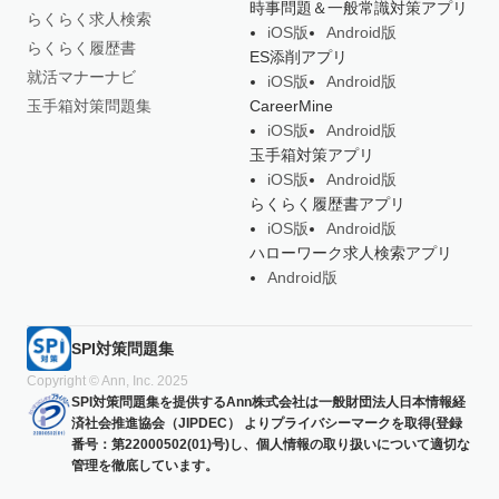
時事問題＆一般常識対策アプリ
らくらく求人検索
iOS版
Android版
らくらく履歴書
ES添削アプリ
就活マナーナビ
iOS版
Android版
玉手箱対策問題集
CareerMine
iOS版
Android版
玉手箱対策アプリ
iOS版
Android版
らくらく履歴書アプリ
iOS版
Android版
ハローワーク求人検索アプリ
Android版
SPI対策問題集
Copyright © Ann, Inc. 2025
SPI対策問題集を提供するAnn株式会社は一般財団法人日本情報経
済社会推進協会（JIPDEC） よりプライバシーマークを取得(登録
番号：第22000502(01)号)し、個人情報の取り扱いについて適切な
管理を徹底しています。