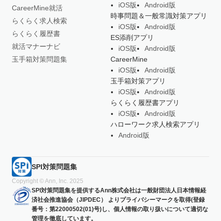
iOS版
Android版
CareerMine就活
時事問題＆一般常識対策アプリ
らくらく求人検索
iOS版
Android版
らくらく履歴書
ES添削アプリ
就活マナーナビ
iOS版
Android版
玉手箱対策問題集
CareerMine
iOS版
Android版
玉手箱対策アプリ
iOS版
Android版
らくらく履歴書アプリ
iOS版
Android版
ハローワーク求人検索アプリ
Android版
SPI対策問題集
Copyright © Ann, Inc. 2025
SPI対策問題集を提供するAnn株式会社は一般財団法人日本情報経
済社会推進協会（JIPDEC） よりプライバシーマークを取得(登録
番号：第22000502(01)号)し、個人情報の取り扱いについて適切な
管理を徹底しています。