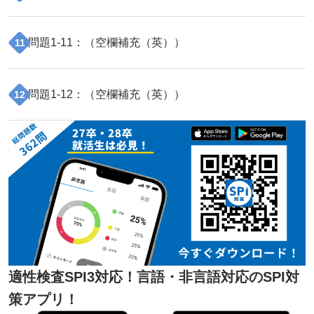
問題
1
-
11
：（
空欄補充（英）
）
11
問題
1
-
12
：（
空欄補充（英）
）
12
適性検査SPI3対応！言語・非言語対応のSPI対
策アプリ！