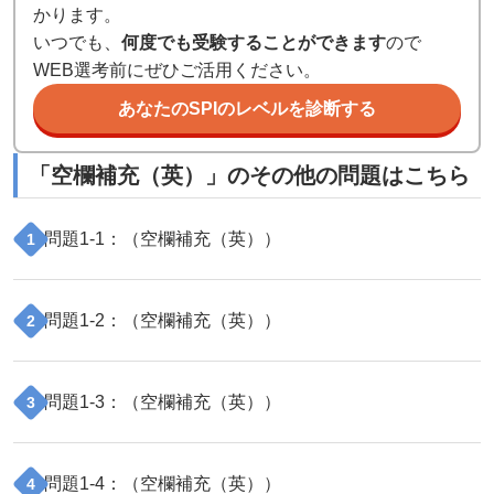
かります。
いつでも、
何度でも受験することができます
ので
WEB選考前にぜひご活用ください。
あなたのSPIのレベルを診断する
「
空欄補充（英）
」のその他の問題はこちら
問題
1
-
1
：（
空欄補充（英）
）
1
問題
1
-
2
：（
空欄補充（英）
）
2
問題
1
-
3
：（
空欄補充（英）
）
3
問題
1
-
4
：（
空欄補充（英）
）
4