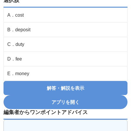
選択肢
A
．
cost
B
．
deposit
C
．
duty
D
．
fee
E
．
money
解答・解説を表示
アプリを開く
編集者からワンポイントアドバイス
...