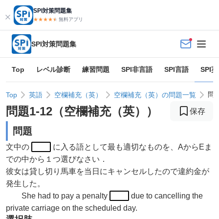
SPI対策問題集
★★★★
★
★
無料アプリ
SPI対策問題集
Top
レベル診断
練習問題
SPI非言語
SPI言語
SPI
問
Top
英語
空欄補充（英）
空欄補充（英）の問題一覧
問題
1
-
12
（
空欄補充（英）
）
保存
問題
文中の
に入る語として最も適切なものを、AからEま
での中から１つ選びなさい．
彼女は貸し切り馬車を当日にキャンセルしたので違約金が
発生した。
She had to pay a penalty
due to cancelling the
private carriage on the scheduled day.