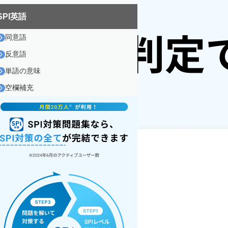
SPI英語
同意語
反意語
単語の意味
空欄補充