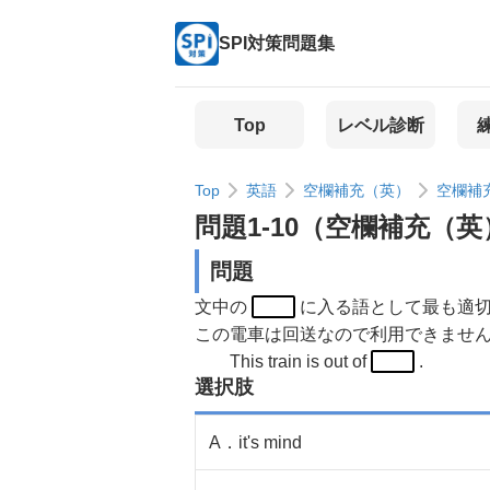
SPI対策問題集
Top
レベル診断
Top
英語
空欄補充（英）
空欄補
問題
1
-
10
（
空欄補充（英
問題
文中の
に入る語として最も適切
この電車は回送なので利用できませ
This train is out of
.
選択肢
A
．
it's mind