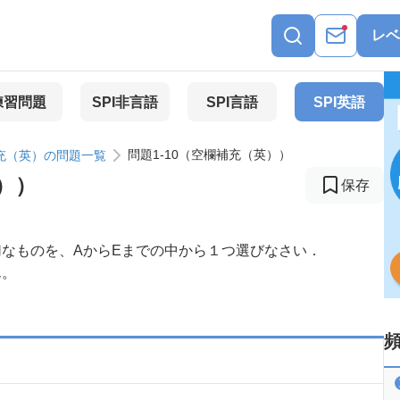
レベ
練習問題
SPI非言語
SPI言語
SPI英語
問題1-10（空欄補充（英））
充（英）の問題一覧
）
）
保存
なものを、AからEまでの中から１つ選びなさい．
ん。