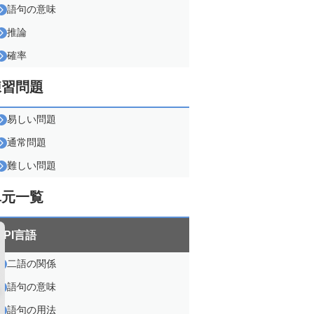
語句の意味
推論
確率
練習問題
易しい問題
通常問題
難しい問題
単元一覧
SPI言語
二語の関係
語句の意味
語句の用法