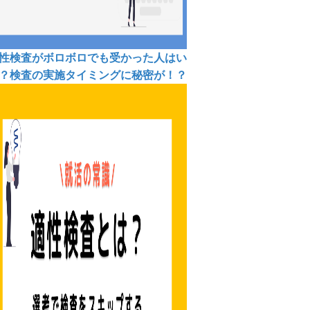
性検査がボロボロでも受かった人はい
？検査の実施タイミングに秘密が！？