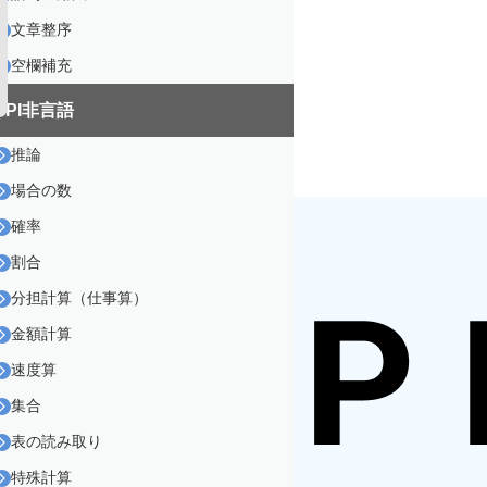
文章整序
空欄補充
SPI非言語
推論
場合の数
確率
割合
分担計算（仕事算）
金額計算
速度算
集合
表の読み取り
特殊計算