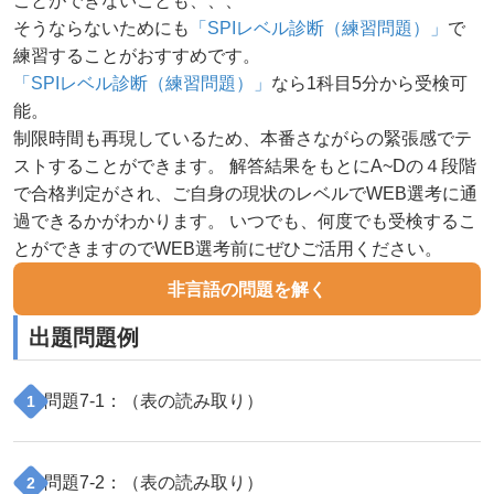
ことができないことも、、、
そうならないためにも
「SPIレベル診断（練習問題）」
で
練習することがおすすめです。
「SPIレベル診断（練習問題）」
なら1科目5分から受検可
能。
制限時間も再現しているため、本番さながらの緊張感でテ
ストすることができます。 解答結果をもとにA~Dの４段階
で合格判定がされ、ご自身の現状のレベルでWEB選考に通
過できるかがわかります。 いつでも、何度でも受検するこ
とができますのでWEB選考前にぜひご活用ください。
非言語の問題を解く
出題問題例
問題
7
-
1
：（
表の読み取り
）
1
問題
7
-
2
：（
表の読み取り
）
2