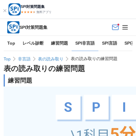
SPI対策問題集
★★★★
★
★
無料アプリ
SPI対策問題集
Top
レベル診断
練習問題
SPI非言語
SPI言語
SPI
表の読み取りの練習問題
Top
非言語
表の読み取り
表の読み取り
の練習問題
練習問題