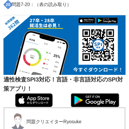
問題
7
-
20
：（
表の読み取り
）
20
適性検査SPI3対応！言語・非言語対応のSPI対
策アプリ！
問題クリエイター
Ryosuke