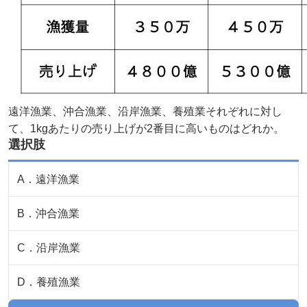
遠洋漁業、沖合漁業、沿岸漁業、養殖業それぞれに対し
て、1kgあたりの売り上げが2番目に高いものはどれか。
選択肢
A
．
遠洋漁業
B
．
沖合漁業
C
．
沿岸漁業
D
．
養殖漁業