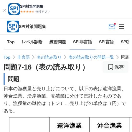
SPI対策問題集
★★★★
★
★
無料アプリ
SPI対策問題集
Top
レベル診断
練習問題
SPI非言語
SPI言語
SPI
問題7
Top
非言語
表の読み取り
表の読み取りの問題一覧
問題
7
-
16
（
表の読み取り
）
保存
問題
日本の漁獲量と売り上げについて、以下の表は遠洋漁業、
沖合漁業、沿岸漁業、養殖業に分けて集計したものであ
り、漁獲量の単位は（トン）、売り上げの単位は（円）で
ある。