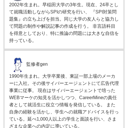
2002年生まれ。早稲田大学の3年生。現在、24卒とし
て就職活動しながらSPIの研究を行い、 『SPI対策問
題集』の立ち上げを担当。同じ大学の友人らと協力し
て問題の制作や解説記事の作成を行う。 非言語科目
を得意としており、特に推論の問題には大きな自信を
持っている。
監修者
gen
1990年生まれ。大学卒業後、東証一部上場のメーカ
ーに入社。その後サイバーエージェントにて広告代理
事業に従事。 現在はサイバーエージェントで培った
WEBマーケの知見を活かしつつ、CareerMineの責任
者として就活生に役立つ情報を発信している。 また
自身の経験を活かし、学生への就職アドバイスを行っ
ている。延べ1,000人以上の学生と面談を行い、さま
ざまな企業への内定に導いている。