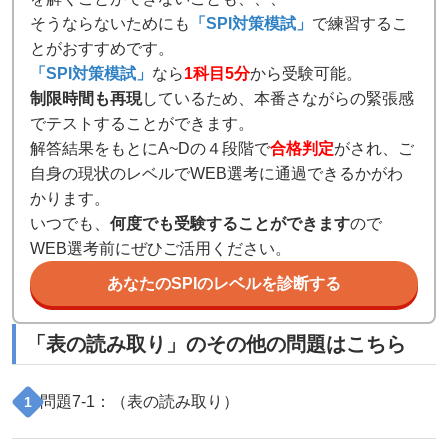
そうならないためにも
「SPI対策模試」
で練習するこ
とがおすすめです。
「SPI対策模試」
なら
1科目5分
から受験可能。
制限時間も再現
しているため、本番さながらの緊張感
でテストすることができます。
解答結果をもとにA~Dの４段階で
合格判定
がされ、ご
自身の現状のレベルでWEB選考に通過できるかがわ
かります。
いつでも、
何度でも受験することができます
ので
WEB選考前にぜひご活用ください。
あなたのSPIのレベルを診断する
「
表の読み取り
」のその他の問題はこちら
問題
7
-
1
：（
表の読み取り
）
1