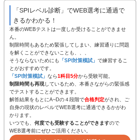
「SPIレベル診断」でWEB選考に通過で
きるかわかる！
本番のWEBテストは一度しか受けることができませ
ん。
制限時間もあるため緊張してしまい、練習通りに問題
を解くことができないことも、、、
そうならないためにも
「SPI対策模試」
で練習するこ
とがおすすめです。
「SPI対策模試」
なら
1科目5分
から受験可能。
制限時間も再現
しているため、本番さながらの緊張感
でテストすることができます。
解答結果をもとにA~Dの４段階で
合格判定
がされ、ご
自身の現状のレベルでWEB選考に通過できるかがわ
かります。
いつでも、
何度でも受験することができます
ので
WEB選考前にぜひご活用ください。