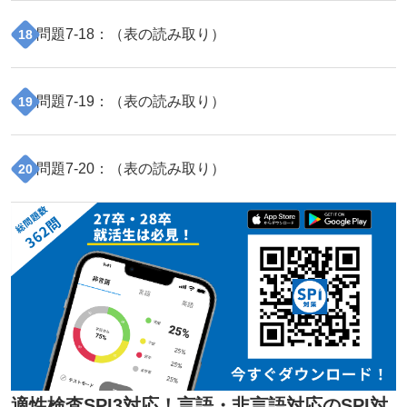
問題
7
-
18
：（
表の読み取り
）
18
問題
7
-
19
：（
表の読み取り
）
19
問題
7
-
20
：（
表の読み取り
）
20
適性検査SPI3対応！言語・非言語対応のSPI対