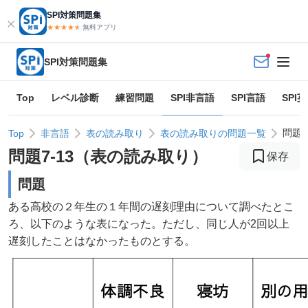
SPI対策問題集
★★★★
★
★
無料アプリ
SPI対策問題集
Top
レベル診断
練習問題
SPI非言語
SPI言語
SPI
問題7
Top
非言語
表の読み取り
表の読み取りの問題一覧
問題
7
-
13
（
表の読み取り
）
保存
問題
ある高校の２年生の１年間の遅刻理由について調べたとこ
ろ、以下のような表になった。ただし、同じ人が2回以上
遅刻したことはなかったものとする。