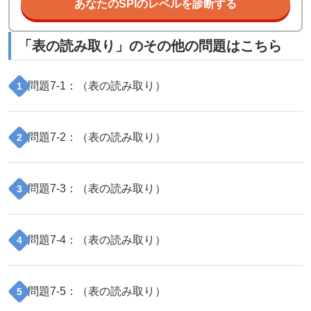
あなたのSPIのレベルを診断する
「
表の読み取り
」のその他の問題はこちら
問題
7
-
1
：（
表の読み取り
）
1
問題
7
-
2
：（
表の読み取り
）
2
問題
7
-
3
：（
表の読み取り
）
3
問題
7
-
4
：（
表の読み取り
）
4
問題
7
-
5
：（
表の読み取り
）
5