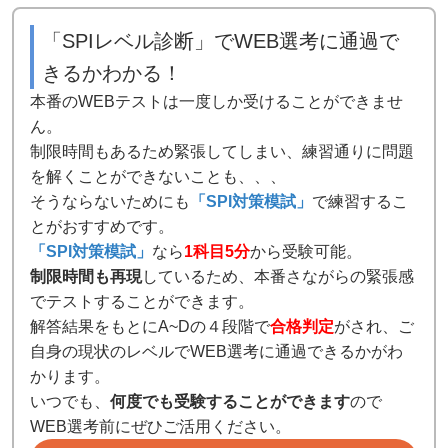
「SPIレベル診断」でWEB選考に通過で
きるかわかる！
本番のWEBテストは一度しか受けることができませ
ん。
制限時間もあるため緊張してしまい、練習通りに問題
を解くことができないことも、、、
そうならないためにも
「SPI対策模試」
で練習するこ
とがおすすめです。
「SPI対策模試」
なら
1科目5分
から受験可能。
制限時間も再現
しているため、本番さながらの緊張感
でテストすることができます。
解答結果をもとにA~Dの４段階で
合格判定
がされ、ご
自身の現状のレベルでWEB選考に通過できるかがわ
かります。
いつでも、
何度でも受験することができます
ので
WEB選考前にぜひご活用ください。