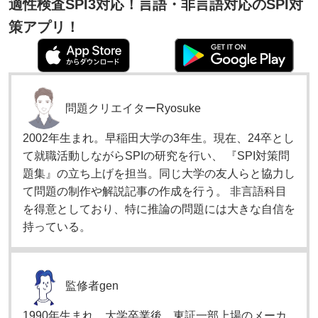
適性検査SPI3対応！言語・非言語対応のSPI対
策アプリ！
問題クリエイター
Ryosuke
2002年生まれ。早稲田大学の3年生。現在、24卒とし
て就職活動しながらSPIの研究を行い、 『SPI対策問
題集』の立ち上げを担当。同じ大学の友人らと協力し
て問題の制作や解説記事の作成を行う。 非言語科目
を得意としており、特に推論の問題には大きな自信を
持っている。
監修者
gen
1990年生まれ。大学卒業後、東証一部上場のメーカ