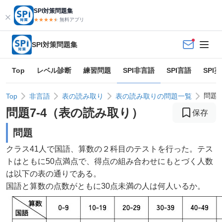
SPI対策問題集
★★★★
★
★
無料アプリ
SPI対策問題集
Top
レベル診断
練習問題
SPI非言語
SPI言語
SPI
問題
Top
非言語
表の読み取り
表の読み取りの問題一覧
問題
7
-
4
（
表の読み取り
）
保存
問題
クラス41人で国語、算数の２科目のテストを行った。テス
トはともに50点満点で、得点の組み合わせにもとづく人数
は以下の表の通りである。
国語と算数の点数がともに30点未満の人は何人いるか。