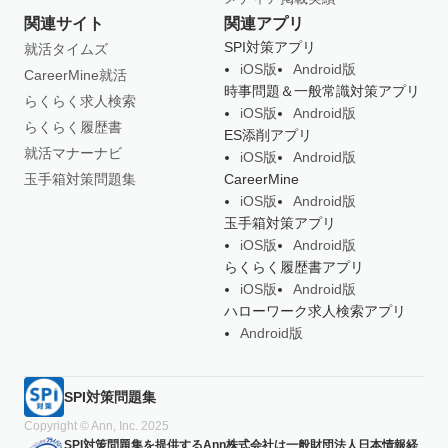
関連サイト
関連アプリ
SPI対策アプリ
就活タイムズ
iOS版
Android版
CareerMine就活
時事問題＆一般常識対策アプリ
らくらく求人検索
iOS版
Android版
らくらく履歴書
ES添削アプリ
就活マナーナビ
iOS版
Android版
玉手箱対策問題集
CareerMine
iOS版
Android版
玉手箱対策アプリ
iOS版
Android版
らくらく履歴書アプリ
iOS版
Android版
ハローワーク求人検索アプリ
Android版
SPI対策問題集
Copyright © Ann, Inc. 2025
SPI対策問題集を提供するAnn株式会社は一般財団法人日本情報経