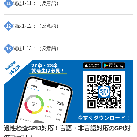
問題
1
-
11
：（
反意語
）
11
問題
1
-
12
：（
反意語
）
12
問題
1
-
13
：（
反意語
）
13
適性検査SPI3対応！言語・非言語対応のSPI対