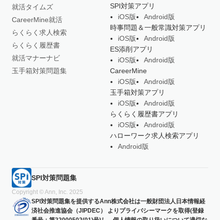
SPI対策アプリ
就活タイムズ
iOS版
Android版
CareerMine就活
時事問題＆一般常識対策アプリ
らくらく求人検索
iOS版
Android版
らくらく履歴書
ES添削アプリ
就活マナーナビ
iOS版
Android版
玉手箱対策問題集
CareerMine
iOS版
Android版
玉手箱対策アプリ
iOS版
Android版
らくらく履歴書アプリ
iOS版
Android版
ハローワーク求人検索アプリ
Android版
SPI対策問題集
Copyright © Ann, Inc. 2025
SPI対策問題集を提供するAnn株式会社は一般財団法人日本情報経
済社会推進協会（JIPDEC） よりプライバシーマークを取得(登録