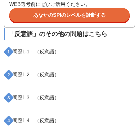
WEB選考前にぜひご活用ください。
あなたのSPIのレベルを診断する
「
反意語
」のその他の問題はこちら
問題
1
-
1
：（
反意語
）
1
問題
1
-
2
：（
反意語
）
2
問題
1
-
3
：（
反意語
）
3
問題
1
-
4
：（
反意語
）
4