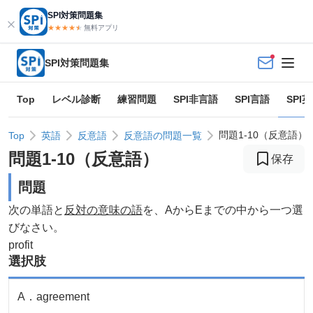
SPI対策問題集
★★★★
★
★
無料アプリ
SPI対策問題集
Top
レベル診断
練習問題
SPI非言語
SPI言語
SPI
問題1-10（反意語）
Top
英語
反意語
反意語の問題一覧
問題
1
-
10
（
反意語
）
保存
問題
次の単語と
反対の意味の語
を、AからEまでの中から一つ選
びなさい。
profit
選択肢
A
．
agreement