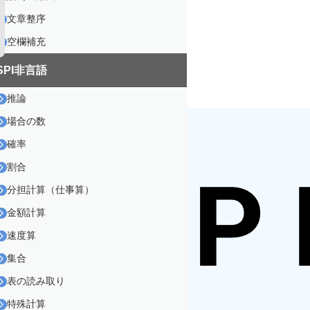
文章整序
空欄補充
SPI非言語
推論
場合の数
確率
割合
分担計算（仕事算）
金額計算
速度算
集合
表の読み取り
特殊計算