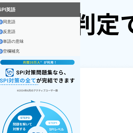
SPI英語
同意語
反意語
単語の意味
空欄補充