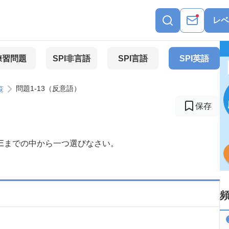
レベ
練習問題
SPI非言語
SPI言語
SPI英語
問題1-13（反意語）
覧
保存
Eまでの中から一つ選びなさい。