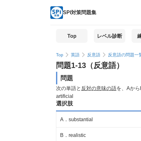
SPI対策問題集
Top
レベル診断
Top
英語
反意語
反意語の問題一
問題
1
-
13
（
反意語
）
問題
次の単語と
反対の意味の語
を、Aから
artificial
選択肢
A
．
substantial
B
．
realistic