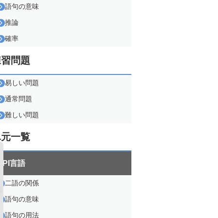
語句の意味
推論
確率
練習問題
易しい問題
通常問題
難しい問題
単元一覧
SPI言語
二語の関係
語句の意味
語句の用法