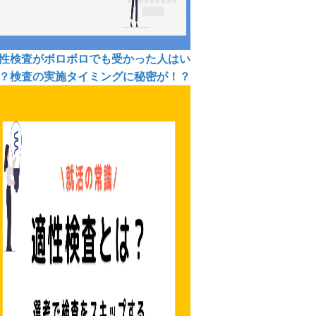
性検査がボロボロでも受かった人はい
？検査の実施タイミングに秘密が！？