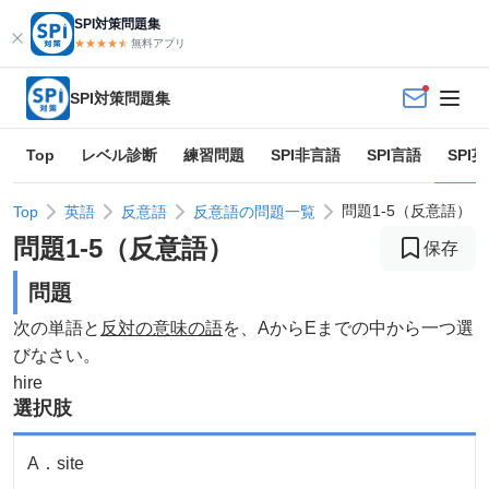
SPI対策問題集
★★★★
★
★
無料アプリ
SPI対策問題集
Top
レベル診断
練習問題
SPI非言語
SPI言語
SPI
問題1-5（反意語）
Top
英語
反意語
反意語の問題一覧
問題
1
-
5
（
反意語
）
保存
問題
次の単語と
反対の意味の語
を、AからEまでの中から一つ選
びなさい。
hire
選択肢
A
．
site