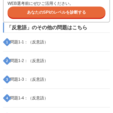
WEB選考前にぜひご活用ください。
あなたのSPIのレベルを診断する
「
反意語
」のその他の問題はこちら
問題
1
-
1
：（
反意語
）
1
問題
1
-
2
：（
反意語
）
2
問題
1
-
3
：（
反意語
）
3
問題
1
-
4
：（
反意語
）
4