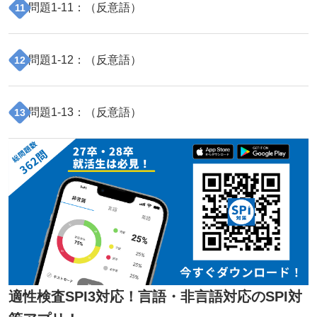
問題
1
-
11
：（
反意語
）
11
問題
1
-
12
：（
反意語
）
12
問題
1
-
13
：（
反意語
）
13
適性検査SPI3対応！言語・非言語対応のSPI対