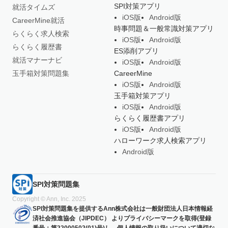
SPI対策アプリ
就活タイムズ
iOS版
Android版
CareerMine就活
時事問題＆一般常識対策アプリ
らくらく求人検索
iOS版
Android版
らくらく履歴書
ES添削アプリ
就活マナーナビ
iOS版
Android版
玉手箱対策問題集
CareerMine
iOS版
Android版
玉手箱対策アプリ
iOS版
Android版
らくらく履歴書アプリ
iOS版
Android版
ハローワーク求人検索アプリ
Android版
SPI対策問題集
Copyright © Ann, Inc. 2025
SPI対策問題集を提供するAnn株式会社は一般財団法人日本情報経
済社会推進協会（JIPDEC） よりプライバシーマークを取得(登録