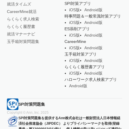
SPI対策アプリ
就活タイムズ
iOS版
Android版
CareerMine就活
時事問題＆一般常識対策アプリ
らくらく求人検索
iOS版
Android版
らくらく履歴書
ES添削アプリ
就活マナーナビ
iOS版
Android版
玉手箱対策問題集
CareerMine
iOS版
Android版
玉手箱対策アプリ
iOS版
Android版
らくらく履歴書アプリ
iOS版
Android版
ハローワーク求人検索アプリ
Android版
SPI対策問題集
Copyright © Ann, Inc. 2025
SPI対策問題集を提供するAnn株式会社は一般財団法人日本情報経
済社会推進協会（JIPDEC） よりプライバシーマークを取得(登録