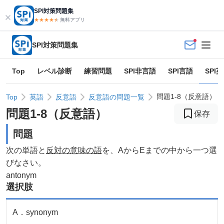
SPI対策問題集
★★★★
★
★
無料アプリ
SPI対策問題集
Top
レベル診断
練習問題
SPI非言語
SPI言語
SPI
問題1-8（反意語）
Top
英語
反意語
反意語の問題一覧
問題
1
-
8
（
反意語
）
保存
問題
次の単語と
反対の意味の語
を、AからEまでの中から一つ選
びなさい。
antonym
選択肢
A
．
synonym