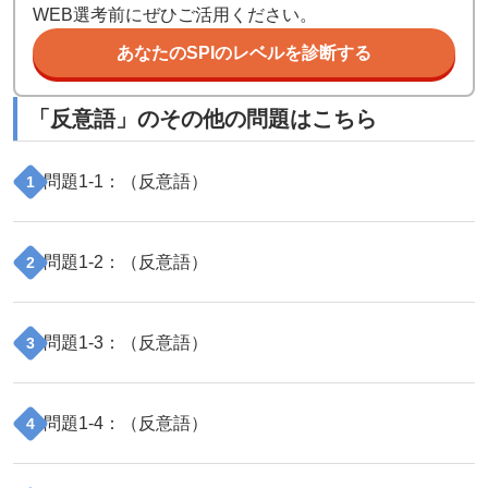
WEB選考前にぜひご活用ください。
あなたのSPIのレベルを診断する
「
反意語
」のその他の問題はこちら
問題
1
-
1
：（
反意語
）
1
問題
1
-
2
：（
反意語
）
2
問題
1
-
3
：（
反意語
）
3
問題
1
-
4
：（
反意語
）
4