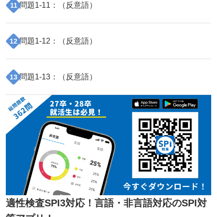
問題
1
-
11
：（
反意語
）
11
問題
1
-
12
：（
反意語
）
12
問題
1
-
13
：（
反意語
）
13
適性検査SPI3対応！言語・非言語対応のSPI対