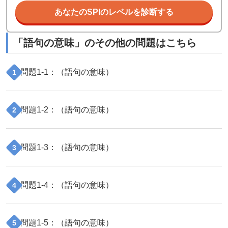
あなたのSPIのレベルを診断する
「
語句の意味
」のその他の問題はこちら
問題
1
-
1
：（
語句の意味
）
1
問題
1
-
2
：（
語句の意味
）
2
問題
1
-
3
：（
語句の意味
）
3
問題
1
-
4
：（
語句の意味
）
4
問題
1
-
5
：（
語句の意味
）
5