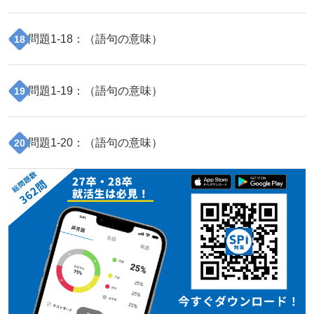
問題
1
-
18
：（
語句の意味
）
18
問題
1
-
19
：（
語句の意味
）
19
問題
1
-
20
：（
語句の意味
）
20