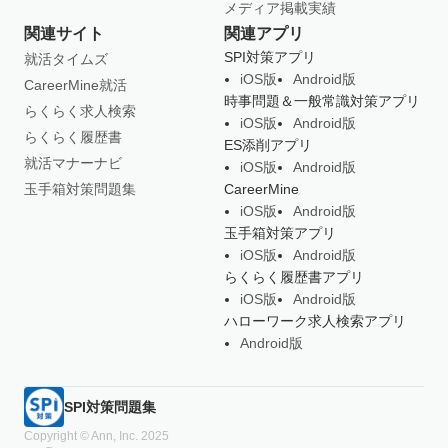
メディア掲載実績
関連サイト
関連アプリ
SPI対策アプリ
就活タイムズ
iOS版
Android版
CareerMine就活
時事問題＆一般常識対策アプリ
らくらく求人検索
iOS版
Android版
らくらく履歴書
ES添削アプリ
就活マナーナビ
iOS版
Android版
玉手箱対策問題集
CareerMine
iOS版
Android版
玉手箱対策アプリ
iOS版
Android版
らくらく履歴書アプリ
iOS版
Android版
ハローワーク求人検索アプリ
Android版
SPI対策問題集
Copyright © Ann, Inc. 2025