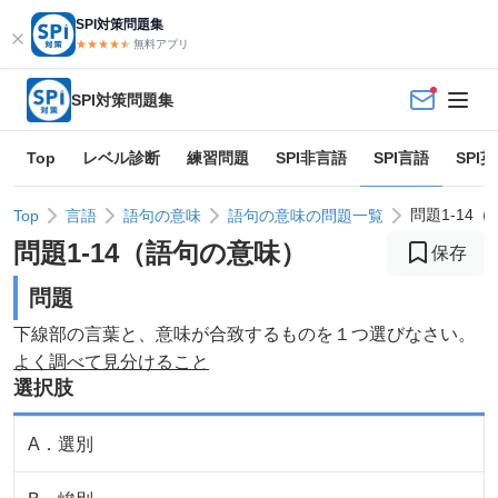
SPI対策問題集
★★★★
★
★
無料アプリ
SPI対策問題集
Top
レベル診断
練習問題
SPI非言語
SPI言語
SPI
問題1-14
Top
言語
語句の意味
語句の意味の問題一覧
問題
1
-
14
（
語句の意味
）
保存
問題
下線部の言葉と、意味が合致するものを１つ選びなさい。
よく調べて見分けること
選択肢
A
．
選別