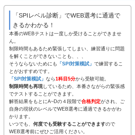
「SPIレベル診断」でWEB選考に通過で
きるかわかる！
本番のWEBテストは一度しか受けることができませ
ん。
制限時間もあるため緊張してしまい、練習通りに問題
を解くことができないことも、、、
そうならないためにも
「SPI対策模試」
で練習するこ
とがおすすめです。
「SPI対策模試」
なら
1科目5分
から受験可能。
制限時間も再現
しているため、本番さながらの緊張感
でテストすることができます。
解答結果をもとにA~Dの４段階で
合格判定
がされ、ご
自身の現状のレベルでWEB選考に通過できるかがわ
かります。
いつでも、
何度でも受験することができます
ので
WEB選考前にぜひご活用ください。