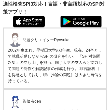
適性検査SPI3対応！言語・非言語対応のSPI対
策アプリ！
問題クリエイター
Ryosuke
2002年生まれ。早稲田大学の3年生。現在、24卒とし
て就職活動しながらSPIの研究を行い、 『SPI対策問
題集』の立ち上げを担当。同じ大学の友人らと協力し
て問題の制作や解説記事の作成を行う。 非言語科目
を得意としており、特に推論の問題には大きな自信を
持っている。
監修者
gen