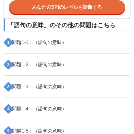
あなたのSPIのレベルを診断する
「
語句の意味
」のその他の問題はこちら
問題
1
-
1
：（
語句の意味
）
1
問題
1
-
2
：（
語句の意味
）
2
問題
1
-
3
：（
語句の意味
）
3
問題
1
-
4
：（
語句の意味
）
4
問題
1
-
5
：（
語句の意味
）
5