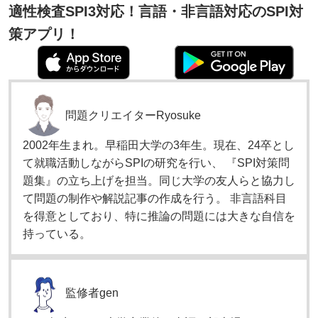
適性検査SPI3対応！言語・非言語対応のSPI対
策アプリ！
問題クリエイター
Ryosuke
2002年生まれ。早稲田大学の3年生。現在、24卒とし
て就職活動しながらSPIの研究を行い、 『SPI対策問
題集』の立ち上げを担当。同じ大学の友人らと協力し
て問題の制作や解説記事の作成を行う。 非言語科目
を得意としており、特に推論の問題には大きな自信を
持っている。
監修者
gen