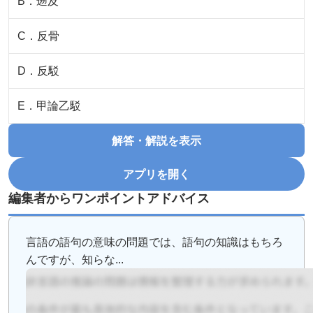
B
．
遡及
C
．
反骨
D
．
反駁
E
．
甲論乙駁
解答・解説を表示
アプリを開く
編集者からワンポイントアドバイス
言語の語句の意味の問題では、語句の知識はもちろ
んですが、知らな...