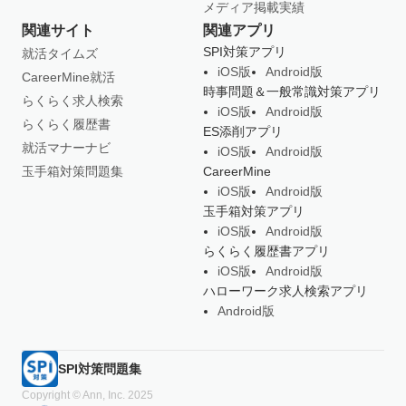
メディア掲載実績
関連サイト
関連アプリ
SPI対策アプリ
就活タイムズ
iOS版
Android版
CareerMine就活
時事問題＆一般常識対策アプリ
らくらく求人検索
iOS版
Android版
らくらく履歴書
ES添削アプリ
就活マナーナビ
iOS版
Android版
玉手箱対策問題集
CareerMine
iOS版
Android版
玉手箱対策アプリ
iOS版
Android版
らくらく履歴書アプリ
iOS版
Android版
ハローワーク求人検索アプリ
Android版
SPI対策問題集
Copyright © Ann, Inc. 2025