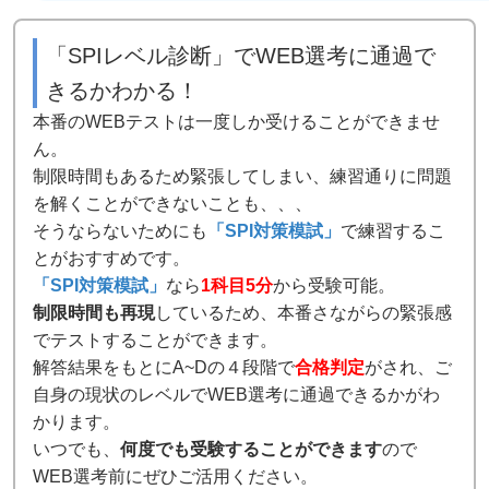
「SPIレベル診断」でWEB選考に通過で
きるかわかる！
本番のWEBテストは一度しか受けることができませ
ん。
制限時間もあるため緊張してしまい、練習通りに問題
を解くことができないことも、、、
そうならないためにも
「SPI対策模試」
で練習するこ
とがおすすめです。
「SPI対策模試」
なら
1科目5分
から受験可能。
制限時間も再現
しているため、本番さながらの緊張感
でテストすることができます。
解答結果をもとにA~Dの４段階で
合格判定
がされ、ご
自身の現状のレベルでWEB選考に通過できるかがわ
かります。
いつでも、
何度でも受験することができます
ので
WEB選考前にぜひご活用ください。