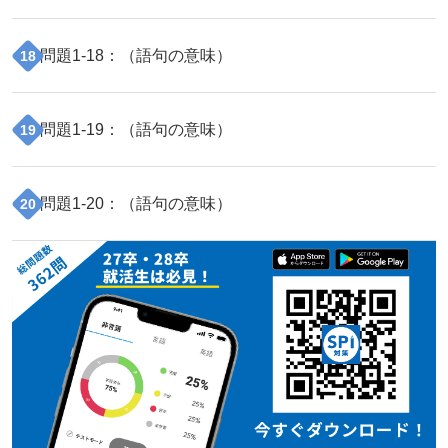
問題
1
-
18
：（
語句の意味
）
18
問題
1
-
19
：（
語句の意味
）
19
問題
1
-
20
：（
語句の意味
）
20