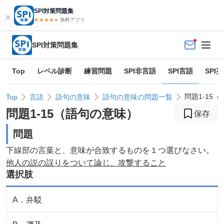
SPI対策問題集
★★★★
★
★
無料アプリ
SPI対策問題集
Top
レベル診断
練習問題
SPI非言語
SPI言語
SPI
問題1-15
Top
言語
語句の意味
語句の意味の問題一覧
問題
1
-
15
（
語句の意味
）
保存
問題
下線部の言葉と、意味が合致するものを１つ選びなさい。
他人の説の誤りをついて論じ、攻撃すること
選択肢
A
．
弁駁