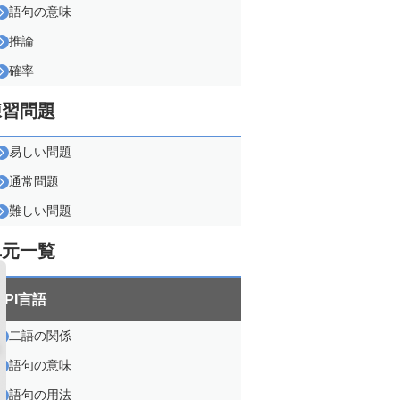
語句の意味
推論
確率
練習問題
易しい問題
通常問題
難しい問題
単元一覧
SPI言語
二語の関係
語句の意味
語句の用法