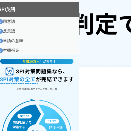
SPI英語
同意語
反意語
単語の意味
空欄補充