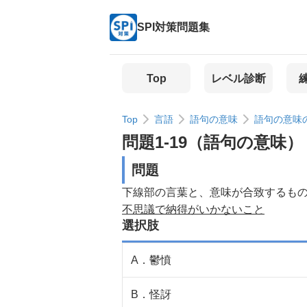
SPI対策問題集
Top
レベル診断
Top
言語
語句の意味
語句の意味
問題
1
-
19
（
語句の意味
）
問題
下線部の言葉と、意味が合致するも
不思議で納得がいかないこと
選択肢
A
．
鬱憤
B
．
怪訝