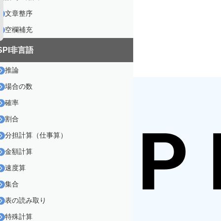
文章整序
空欄補充
SPI非言語
推論
場合の数
確率
割合
分担計算（仕事算）
金額計算
速度算
集合
表の読み取り
特殊計算