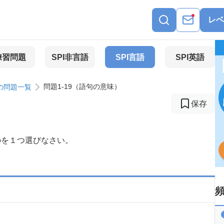
レベ
練習問題
SPI非言語
SPI言語
SPI英語
問題1-19（語句の意味）
の問題一覧
保存
のを１つ選びなさい。