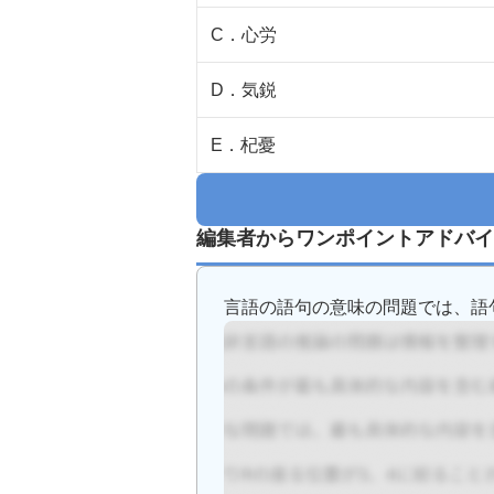
C
．
心労
D
．
気鋭
E
．
杞憂
編集者からワンポイントアドバイ
言語の語句の意味の問題では、語句