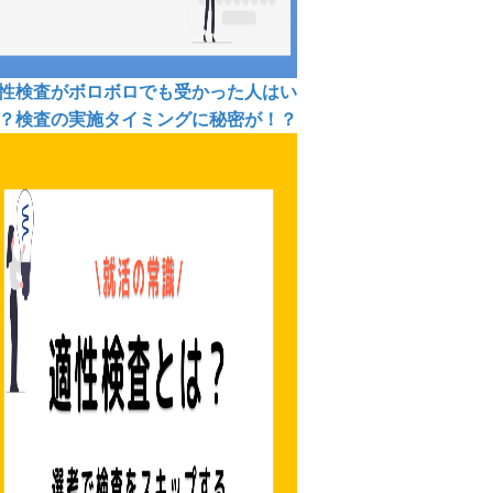
性検査がボロボロでも受かった人はい
？検査の実施タイミングに秘密が！？