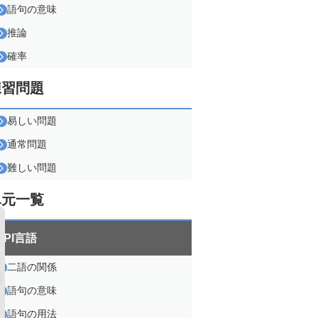
語句の意味
推論
確率
練習問題
易しい問題
通常問題
難しい問題
単元一覧
SPI言語
二語の関係
語句の意味
語句の用法