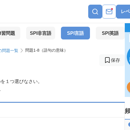
レベ
練習問題
SPI非言語
SPI言語
SPI英語
問題1-8（語句の意味）
の問題一覧
保存
のを１つ選びなさい。
る