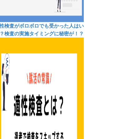
性検査がボロボロでも受かった人はい
？検査の実施タイミングに秘密が！？