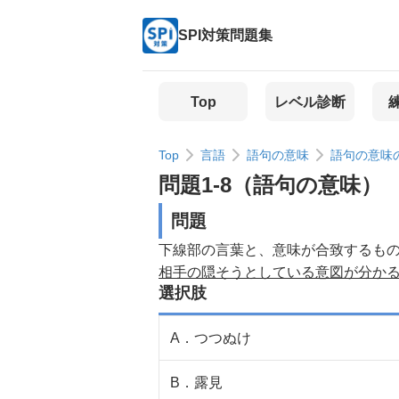
SPI対策問題集
Top
レベル診断
Top
言語
語句の意味
語句の意味
問題
1
-
8
（
語句の意味
）
問題
下線部の言葉と、意味が合致するも
相手の隠そうとしている意図が分か
選択肢
A
．
つつぬけ
B
．
露見