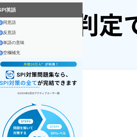
SPI英語
同意語
反意語
単語の意味
空欄補充