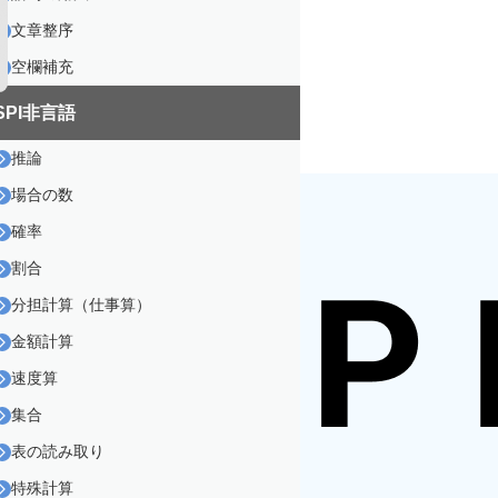
文章整序
空欄補充
SPI非言語
推論
場合の数
確率
割合
分担計算（仕事算）
金額計算
速度算
集合
表の読み取り
特殊計算