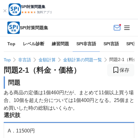
SPI対策問題集
★★★★
★
★
無料アプリ
SPI対策問題集
Top
レベル診断
練習問題
SPI非言語
SPI言語
SPI
問題2-1（料
Top
非言語
金額計算
金額計算の問題一覧
問題
2
-
1
（
料金・価格
）
保存
問題
ある商品の定価は1個460円だが、まとめて11個以上買う場
合、10個を超えた分については1個400円となる。25個まと
め買いした時の総額はいくらか。
選択肢
A
．
11500円