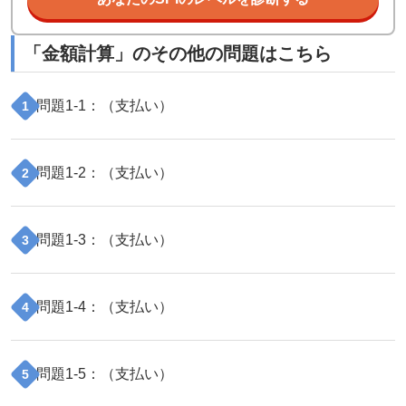
「
金額計算
」のその他の問題はこちら
問題
1
-
1
：（
支払い
）
1
問題
1
-
2
：（
支払い
）
2
問題
1
-
3
：（
支払い
）
3
問題
1
-
4
：（
支払い
）
4
問題
1
-
5
：（
支払い
）
5