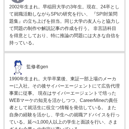
2002年生まれ。早稲田大学の3年生。現在、24卒とし
て就職活動しながらSPIの研究を行い、 『SPI対策問
題集』の立ち上げを担当。同じ大学の友人らと協力し
て問題の制作や解説記事の作成を行う。 非言語科目
を得意としており、特に推論の問題には大きな自信を
持っている。
監修者
gen
1990年生まれ。大学卒業後、東証一部上場のメーカ
ーに入社。その後サイバーエージェントにて広告代理
事業に従事。 現在はサイバーエージェントで培った
WEBマーケの知見を活かしつつ、CareerMineの責任
者として就活生に役立つ情報を発信している。 また
自身の経験を活かし、学生への就職アドバイスを行っ
ている。延べ1,000人以上の学生と面談を行い、さま