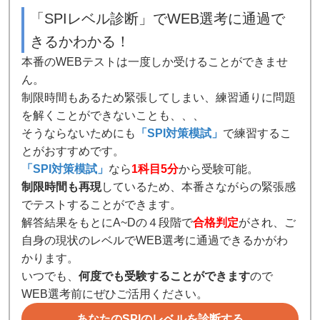
「SPIレベル診断」でWEB選考に通過で
きるかわかる！
本番のWEBテストは一度しか受けることができませ
ん。
制限時間もあるため緊張してしまい、練習通りに問題
を解くことができないことも、、、
そうならないためにも
「SPI対策模試」
で練習するこ
とがおすすめです。
「SPI対策模試」
なら
1科目5分
から受験可能。
制限時間も再現
しているため、本番さながらの緊張感
でテストすることができます。
解答結果をもとにA~Dの４段階で
合格判定
がされ、ご
自身の現状のレベルでWEB選考に通過できるかがわ
かります。
いつでも、
何度でも受験することができます
ので
WEB選考前にぜひご活用ください。
あなたのSPIのレベルを診断する