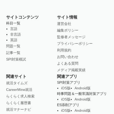
サイトコンテンツ
サイト情報
科目一覧
運営会社
言語
編集ポリシー
非言語
監修者メッセージ
英語
プライバシーポリシー
問題一覧
利用規約
記事一覧
お問い合わせ
SPI対策模試
よくある質問
メディア掲載実績
関連サイト
関連アプリ
SPI対策アプリ
就活タイムズ
iOS版
Android版
CareerMine就活
時事問題＆一般常識対策アプリ
らくらく求人検索
iOS版
Android版
らくらく履歴書
ES添削アプリ
就活マナーナビ
iOS版
Android版