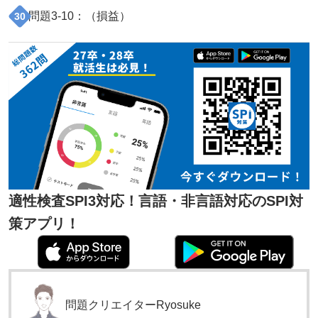
問題
3
-
10
：（
損益
）
30
適性検査SPI3対応！言語・非言語対応のSPI対
策アプリ！
問題クリエイター
Ryosuke