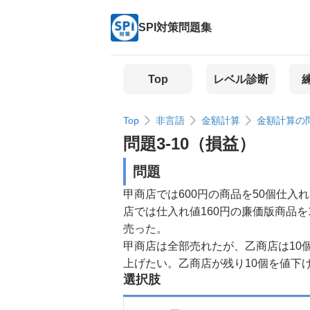
SPI対策問題集
Top
レベル診断
Top
非言語
金額計算
金額計算の
問題
3
-
10
（
損益
）
問題
甲商店では600円の商品を50個仕
店では仕入れ値160円の廉価版商品を
売った。
甲商店は全部売れたが、乙商店は10
上げたい。乙商店が残り10個を値下
選択肢