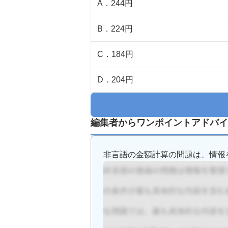
A
．
244円
B
．
224円
C
．
184円
D
．
204円
編集者からワンポイントアドバイ
非言語の金額計算の問題は、情報を