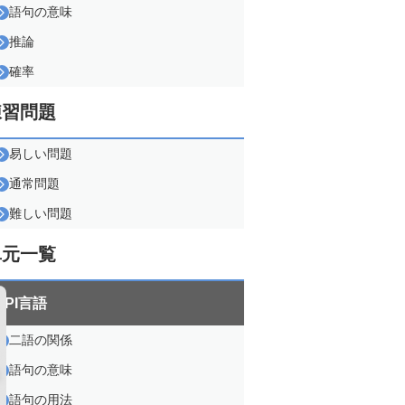
語句の意味
推論
確率
練習問題
易しい問題
通常問題
難しい問題
単元一覧
SPI言語
二語の関係
語句の意味
語句の用法