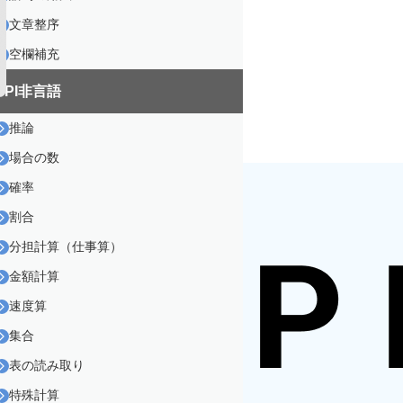
文章整序
空欄補充
SPI非言語
推論
場合の数
確率
割合
分担計算（仕事算）
金額計算
速度算
集合
表の読み取り
特殊計算