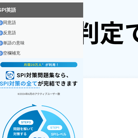
SPI英語
同意語
反意語
単語の意味
空欄補充