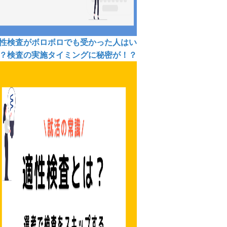
性検査がボロボロでも受かった人はい
？検査の実施タイミングに秘密が！？