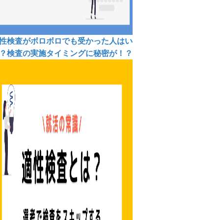
性検査がボロボロでも受かった人はい
？検査の実施タイミングに秘密が！？