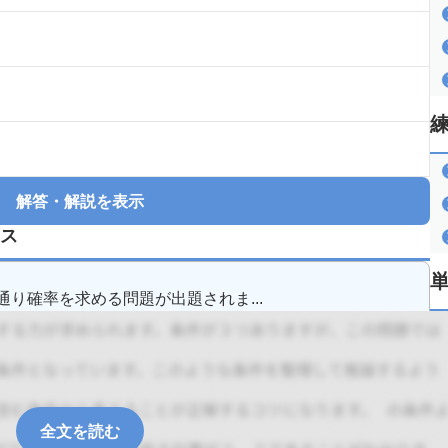
解答・解説を表示
ス
り確率を求める問題が出題されま...
全文を読む