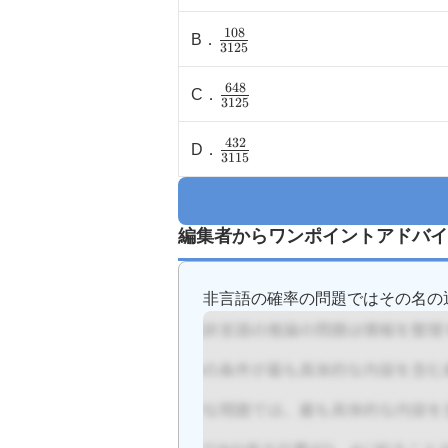
(\frac{1296}
108
\
B
．
{3125}\)
3125
(\frac{108}
648
\
C
．
{3125}\)
3125
(\frac{648}
432
\
D
．
{3125}\)
3115
(\frac{432}
{3115}\)
編集者からワンポイントアドバイ
非言語の確率の問題ではその名の通