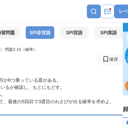
レベ
練習問題
SPI非言語
SPI言語
SPI英語
問題2-15（確率）
保存
司が6つ乗っている皿がある。
ているか確認し、もとにもどす。
る。
て、最後の5回目で3度目のわさびが出る確率を求めよ。