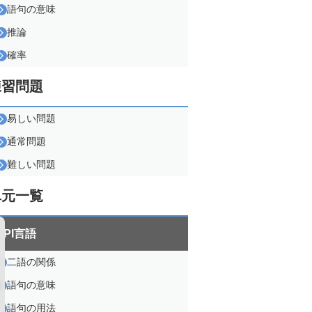
語句の意味
推論
確率
練習問題
易しい問題
通常問題
難しい問題
単元一覧
SPI言語
二語の関係
語句の意味
語句の用法