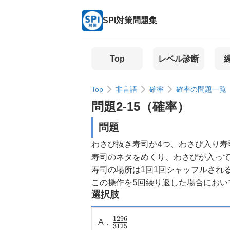
SPI対策問題集
Top
レベル診断
Top
非言語
確率
確率の問題一覧
問題
2
-
15
（
確率
）
問題
わさび抜き寿司が4つ、わさび入り寿
寿司のネタをめくり、わさびが入っ
寿司の場所は1回1回シャッフルされ
この操作を5回繰り返した場合におい
選択肢
1296
\
A
．
3125