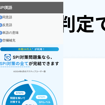
SPI英語
同意語
反意語
単語の意味
空欄補充