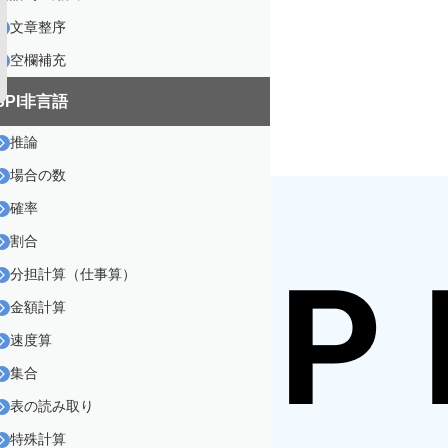
文章整序
空欄補充
SPI非言語
推論
場合の数
確率
割合
分担計算（仕事算）
金額計算
速度算
集合
表の読み取り
特殊計算