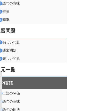
語句の意味
推論
確率
練習問題
易しい問題
通常問題
難しい問題
単元一覧
SPI言語
二語の関係
語句の意味
語句の用法