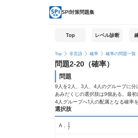
SPI対策問題集
Top
レベル診断
Top
非言語
確率
確率の問題一覧
問題
2
-
20
（
確率
）
問題
9人を2人、3人、4人のグループに
あみだくじの選択肢は9個ある。最初
4人グループへ1人の配属となる確率
選択肢
1
\
A
．
7
(\frac{1}