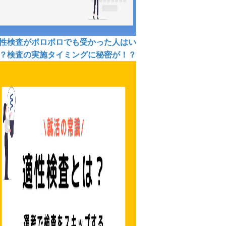
性検査がボロボロでも受かった人はい
？検査の実施タイミングに秘密が！？