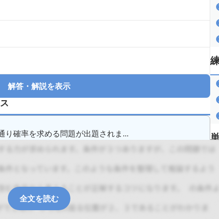
解答・解説を表示
ス
り確率を求める問題が出題されま...
全文を読む