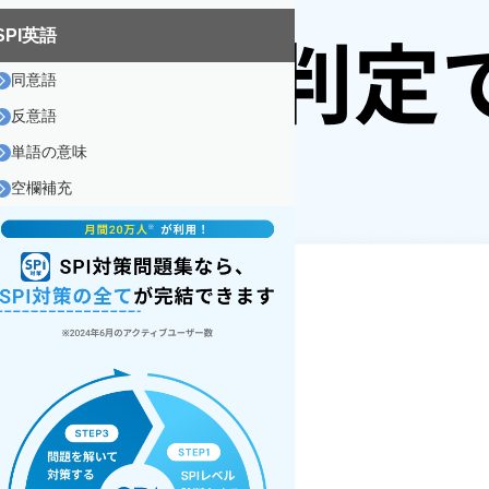
SPI英語
同意語
反意語
単語の意味
空欄補充