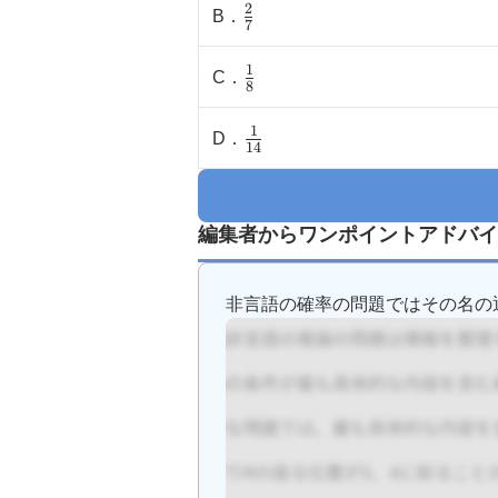
2
\
B
．
{7}\)
7
(\frac{2}
1
\
C
．
{7}\)
8
(\frac{1}
1
\
D
．
{8}\)
14
(\frac{1}
{14}\)
編集者からワンポイントアドバイ
非言語の確率の問題ではその名の通