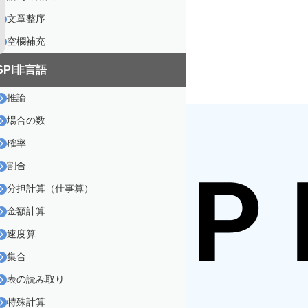
文章整序
空欄補充
SPI非言語
推論
場合の数
確率
割合
分担計算（仕事算）
金額計算
速度算
集合
表の読み取り
特殊計算